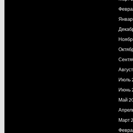
Февра
Январ
Декаб
Ноябр
Октяб
Сентя
Август
Июль 
Июнь 
Май 2
Апрел
Март 
Февра