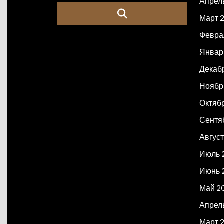
Апрел
Март 
Февра
Январ
Декаб
Ноябр
Октяб
Сентя
Авгус
Июль 
Июнь 
Май 2
Апрел
Март 