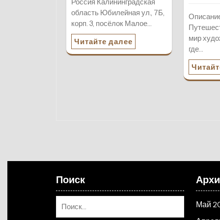
Россия Калининградская
область Юбилейная ул., 7Б,
Описание
корп. 3, посёлок Малое…
Путешест
мир худо
Читайте далее
где…
Читайт
Поиск
Арх
Май 2