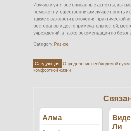
Изучив и учтя все описанные аспекты, вы с
поможет путешественникам лучше понять и 
также о важности включения практической и
ресторанов и достопримечательностей, мес
учреждений, а также рекомендации по безоп
Category:
Разное
Навигация
Следующая:
Определение необходимой сумм
комфортной жизни
по
записям
Связа
Алма
Виде
Ли