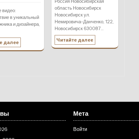
Россия Новосибирская
область Новосибирск
 видео:
Новосибирск ул.
вие в уникальный
Немировича-Данченко, 122,
жника и дизайнера,
Новосибирск 630087…
Читайте далее
е далее
ивы
Мета
026
Войти