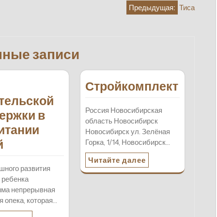
Предыдущая:
Тиса
нные записи
Стройкомплект
тельской
Россия Новосибирская
ержки в
область Новосибирск
итании
Новосибирск ул. Зелёная
й
Горка, 1/14, Новосибирск…
Читайте далее
шного развития
 ребенка
има непрерывная
я опека, которая…