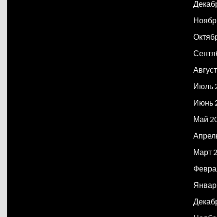
Декаб
Ноябр
Октяб
Сентя
Авгус
Июль 
Июнь 
Май 2
Апрел
Март 
Февра
Январ
Декаб