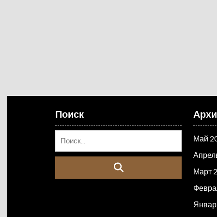
Поиск
Арх
Май 2
Апрел
Март 
Февра
Январ