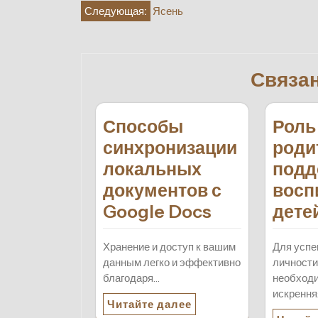
Навигация
Следующая:
Ясень
по
записям
Связа
Способы
Роль
синхронизации
роди
локальных
подд
документов с
восп
Google Docs
дете
Хранение и доступ к вашим
Для успе
данным легко и эффективно
личности
благодаря…
необход
искрення
Читайте далее