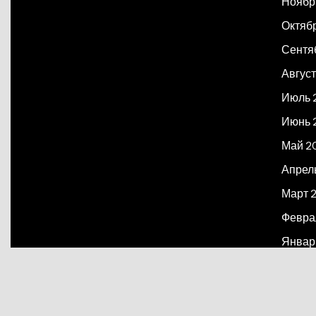
Ноябр
Октяб
Сентя
Август
Июль 
Июнь 
Май 2
Апрел
Март 
Февра
Январ
Декаб
Март 