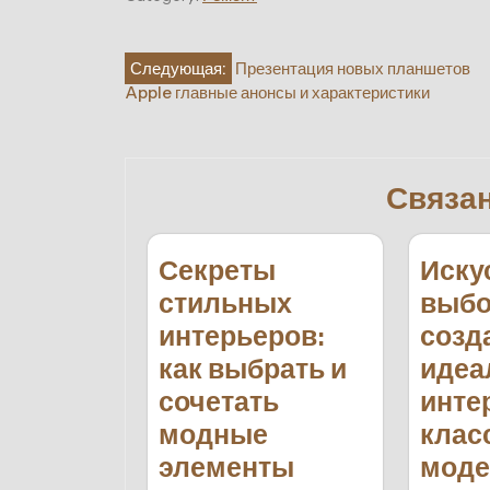
Навигация
Следующая:
Презентация новых планшетов
Apple главные анонсы и характеристики
по
записям
Связа
Секреты
Иску
стильных
выбо
интерьеров:
созд
как выбрать и
идеа
сочетать
инте
модные
клас
элементы
моде