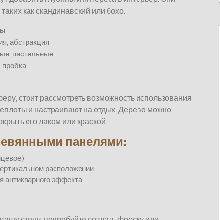
таких как скандинавский или бохо.
ры
ия, абстракция
ые, пастельные
 пробка
феру, стоит рассмотреть возможность использования
еплоты и настраивают на отдых. Дерево можно
окрыть его лаком или краской.
ревянными панелями:
нцевое)
 вертикальном расположении
ия антикварного эффекта
 вашу стену, попробуйте создать фреску или