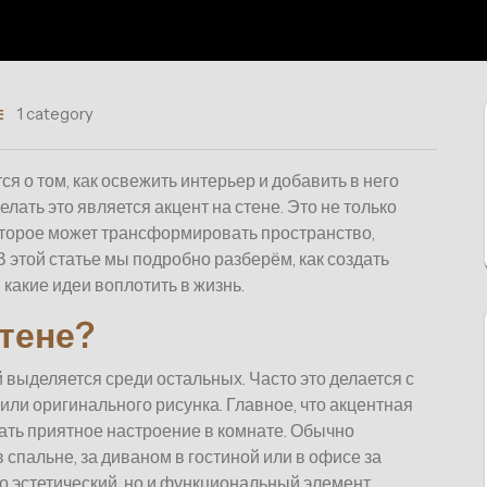
1 category
я о том, как освежить интерьер и добавить в него
ать это является акцент на стене. Это не только
оторое может трансформировать пространство,
В этой статье мы подробно разберём, как создать
какие идеи воплотить в жизнь.
стене?
й выделяется среди остальных. Часто это делается с
или оригинального рисунка. Главное, что акцентная
ать приятное настроение в комнате. Обычно
 спальне, за диваном в гостиной или в офисе за
ко эстетический, но и функциональный элемент.