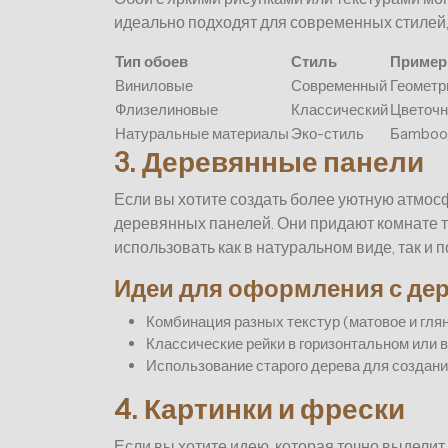
идеально подходят для современных стилей, 
Тип обоев
Стиль
Приме
Виниловые
Современный
Геометр
Флизелиновые
Классический
Цветочн
Натуральные материалы
Эко-стиль
Бamboo,
3. Деревянные панели
Если вы хотите создать более уютную атмос
деревянных панелей. Они придают комнате т
использовать как в натуральном виде, так и п
Идеи для оформления с де
Комбинация разных текстур (матовое и гля
Классические рейки в горизонтальном или
Использование старого дерева для создан
4. Картинки и фрески
Если вы хотите идею, которая точно выделит