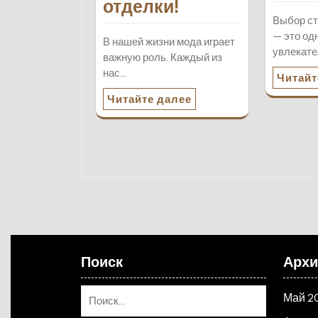
отделки!
Выбор ст
— это од
В нашей жизни мода играет
увлекат
важную роль. Каждый из
нас…
Читайт
Читайте далее
Поиск
Арх
Май 2