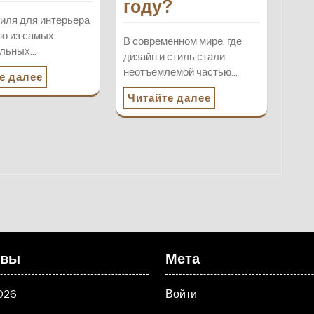
году?
иля для интерьера
но из самых
В современном мире, где
ельных…
дизайн и стиль стали
неотъемлемой частью…
е далее
Читайте далее
ивы
Мета
026
Войти