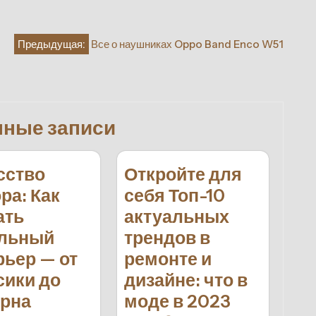
Предыдущая:
Все о наушниках Oppo Band Enco W51
нные записи
сство
Откройте для
ра: Как
себя Топ-10
ать
актуальных
льный
трендов в
рьер — от
ремонте и
сики до
дизайне: что в
рна
моде в 2023