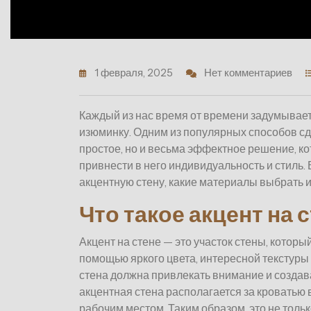
1 февраля, 2025
Нет комментариев
Каждый из нас время от времени задумываетс
изюминку. Одним из популярных способов сдел
простое, но и весьма эффектное решение, к
привнести в него индивидуальность и стиль. 
акцентную стену, какие материалы выбрать и 
Что такое акцент на 
Акцент на стене — это участок стены, которы
помощью яркого цвета, интересной текстуры 
стена должна привлекать внимание и создав
акцентная стена располагается за кроватью в
рабочим местом. Таким образом, это не толь