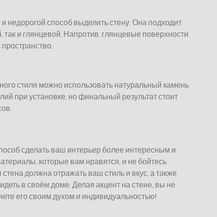
 и недорогой способ выделить стену. Она подходит
, так и глянцевой. Напротив, глянцевые поверхности
ь пространство.
ьного стиля можно использовать натуральный камень
илий при установке, но финальный результат стоит
ов.
пособ сделать ваш интерьер более интересным и
атериалы, которые вам нравятся, и не бойтесь
стена должна отражать ваш стиль и вкус, а также
идеть в своём доме. Делая акцент на стене, вы не
яете его своим духом и индивидуальностью!