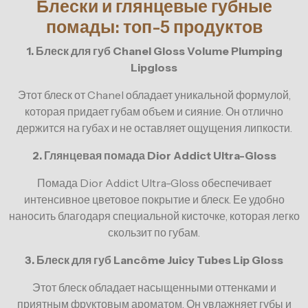
Блески и глянцевые губные
помады: топ-5 продуктов
1. Блеск для губ Chanel Gloss Volume Plumping
Lipgloss
Этот блеск от Chanel обладает уникальной формулой,
которая придает губам объем и сияние. Он отлично
держится на губах и не оставляет ощущения липкости.
2. Глянцевая помада Dior Addict Ultra-Gloss
Помада Dior Addict Ultra-Gloss обеспечивает
интенсивное цветовое покрытие и блеск. Ее удобно
наносить благодаря специальной кисточке, которая легко
скользит по губам.
3. Блеск для губ Lancôme Juicy Tubes Lip Gloss
Этот блеск обладает насыщенными оттенками и
приятным фруктовым ароматом. Он увлажняет губы и