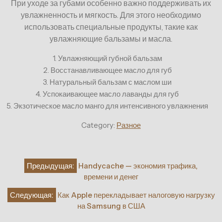
При уходе за губами особенно важно поддерживать их
увлажненность и мягкость. Для этого необходимо
использовать специальные продукты, такие как
увлажняющие бальзамы и масла.
1. Увлажняющий губной бальзам
2. Восстанавливающее масло для губ
3. Натуральный бальзам с маслом ши
4. Успокаивающее масло лаванды для губ
5. Экзотическое масло манго для интенсивного увлажнения
Category:
Разное
Навигация
Предыдущая:
Handycache — экономия трафика,
по
времени и денег
записям
Следующая:
Как Apple перекладывает налоговую нагрузку
на Samsung в США