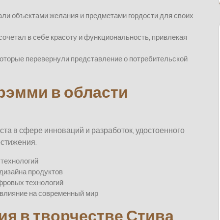
али объектами желания и предметами гордости для своих
сочетал в себе красоту и функциональность, привлекая
которые перевернули представление о потребительской
рэмми в области
а в сфере инноваций и разработок, удостоенного
остижения.
 технологий
дизайна продуктов
фровых технологий
 влияние на современный мир
я в творчестве Стива