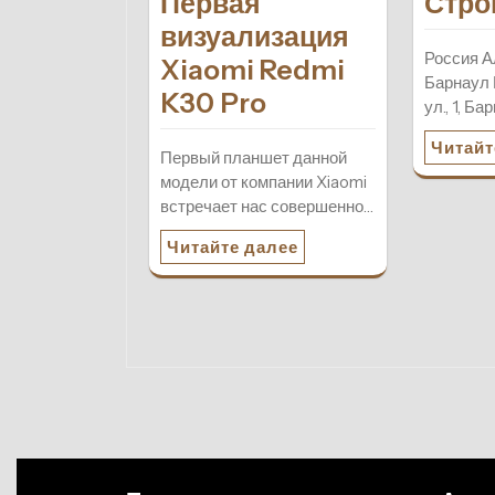
Первая
Стро
визуализация
Россия А
Xiaomi Redmi
Барнаул
K30 Pro
ул., 1, Б
Читайт
Первый планшет данной
модели от компании Xiaomi
встречает нас совершенно…
Читайте далее