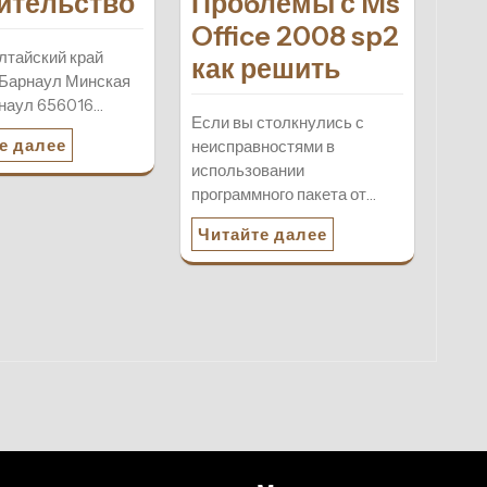
ительство
Проблемы с Ms
Office 2008 sp2
лтайский край
как решить
 Барнаул Минская
арнаул 656016…
Если вы столкнулись с
е далее
неисправностями в
использовании
программного пакета от…
Читайте далее