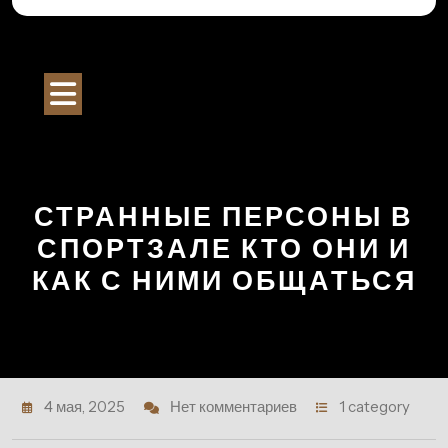
Перейти
к
Строительный Портал
содержимому
Кнопка
Открыть
СТРАННЫЕ ПЕРСОНЫ В
СПОРТЗАЛЕ КТО ОНИ И
КАК С НИМИ ОБЩАТЬСЯ
4 мая, 2025
Нет комментариев
1 category