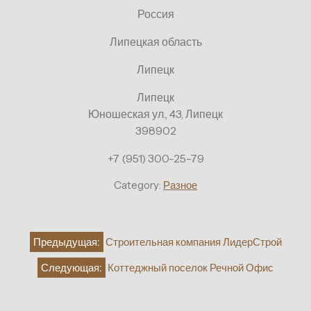
Россия
Липецкая область
Липецк
Липецк
Юношеская ул., 43, Липецк
398902
+7 (951) 300-25-79
Category:
Разное
Навигация
Предыдущая:
Строительная компания ЛидерСтрой
по
Следующая:
Коттеджный поселок Речной Офис
записям