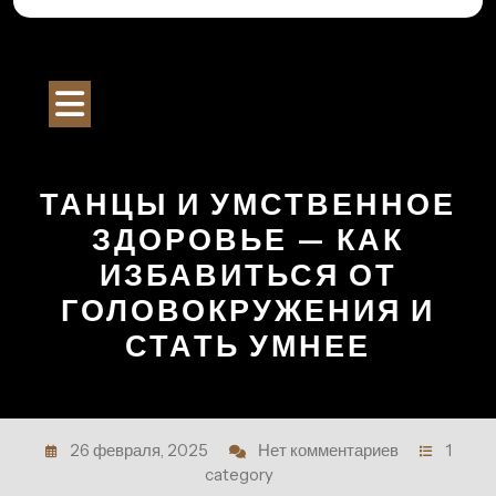
Перейти
к
Строительный Портал
содержимому
Кнопка
Открыть
ТАНЦЫ И УМСТВЕННОЕ
ЗДОРОВЬЕ — КАК
ИЗБАВИТЬСЯ ОТ
ГОЛОВОКРУЖЕНИЯ И
СТАТЬ УМНЕЕ
26 февраля, 2025
Нет комментариев
1
category