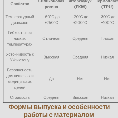
Силиконовая
Фторкаучук
Термоплас
Свойство
резина
(FKM)
(TPU)
Температурный
-60°C до
-20°C до
-30°C до
диапазон
+250°C
+200°C
+100°C
Гибкость при
низких
Отличная
Средняя
Плохая
температурах
Устойчивость к
Высокая
Средняя
Низкая
УФ и озону
Безопасность
для пищевых и
Да
Нет
Нет
медицинских
целей
Стоимость
Средняя
Высокая
Низкая
Формы выпуска и особенности
работы с материалом