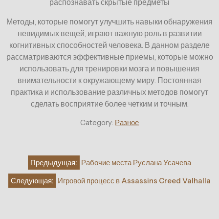
распознавать скрытые предметы
Методы, которые помогут улучшить навыки обнаружения
невидимых вещей, играют важную роль в развитии
когнитивных способностей человека. В данном разделе
рассматриваются эффективные приемы, которые можно
использовать для тренировки мозга и повышения
внимательности к окружающему миру. Постоянная
практика и использование различных методов помогут
сделать восприятие более четким и точным.
Category:
Разное
Навигация
Предыдущая:
Рабочие места Руслана Усачева
по
Следующая:
Игровой процесс в Assassins Creed Valhalla
записям