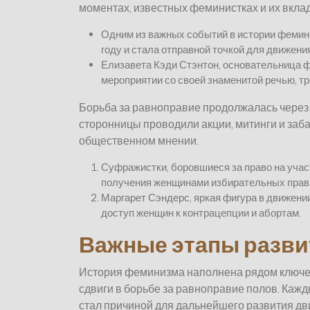
моментах, известных феминистках и их вклад
Одним из важных событий в истории фемини
году и стала отправной точкой для движени
Елизавета Кэди Стэнтон, основательница 
мероприятии со своей знаменитой речью, тр
Борьба за равноправие продолжалась через в
сторонницы проводили акции, митинги и заба
общественном мнении.
Суфражистки, боровшиеся за право на учас
получения женщинами избирательных прав
Маргарет Сэндерс, яркая фигура в движении
доступ женщин к контрацепции и абортам.
Важные этапы разви
История феминизма наполнена рядом ключев
сдвиги в борьбе за равноправие полов. Кажд
стал причиной для дальнейшего развития дв