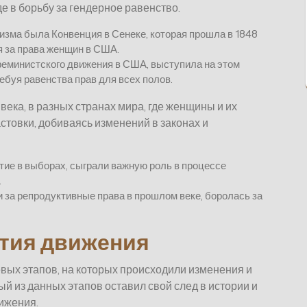
е в борьбу за гендерное равенство.
зма была Конвенция в Сенеке, которая прошла в 1848
я за права женщин в США.
феминистского движения в США, выступила на этом
ебуя равенства прав для всех полов.
ека, в разных странах мира, где женщины и их
стовки, добиваясь изменений в законах и
тие в выборах, сыграли важную роль в процессе
.
 за репродуктивные права в прошлом веке, боролась за
тия движения
ых этапов, на которых происходили изменения и
ый из данных этапов оставил свой след в истории и
ижения.