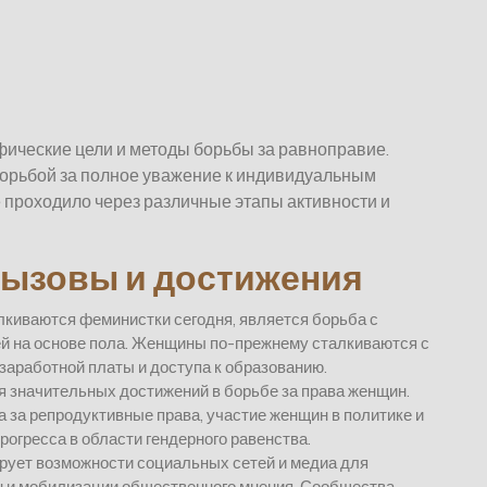
ические цели и методы борьбы за равноправие.
 борьбой за полное уважение к индивидуальным
 проходило через различные этапы активности и
вызовы и достижения
лкиваются феминистки сегодня, является борьба с
й на основе пола. Женщины по-прежнему сталкиваются с
 заработной платы и доступа к образованию.
 значительных достижений в борьбе за права женщин.
а за репродуктивные права, участие женщин в политике и
рогресса в области гендерного равенства.
рует возможности социальных сетей и медиа для
 и мобилизации общественного мнения. Сообщества