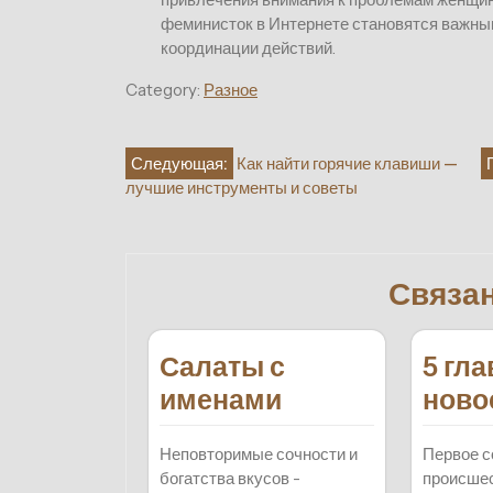
феминисток в Интернете становятся важны
координации действий.
Category:
Разное
Навигация
Следующая:
Как найти горячие клавиши —
лучшие инструменты и советы
по
записям
Связа
Салаты с
5 гл
именами
ново
Неповторимые сочности и
Первое с
богатства вкусов -
происшес