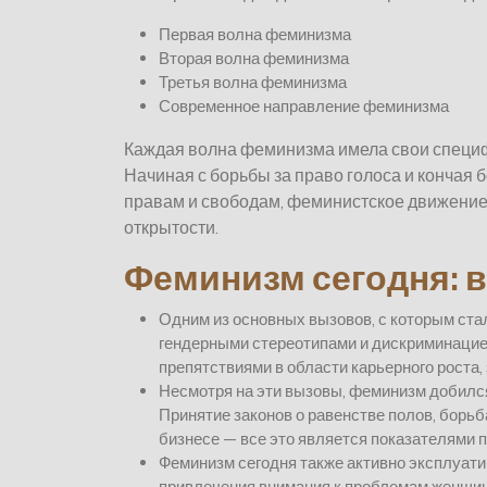
Первая волна феминизма
Вторая волна феминизма
Третья волна феминизма
Современное направление феминизма
Каждая волна феминизма имела свои специф
Начиная с борьбы за право голоса и кончая
правам и свободам, феминистское движение
открытости.
Феминизм сегодня: 
Одним из основных вызовов, с которым ста
гендерными стереотипами и дискриминацие
препятствиями в области карьерного роста,
Несмотря на эти вызовы, феминизм добился
Принятие законов о равенстве полов, борьб
бизнесе — все это является показателями п
Феминизм сегодня также активно эксплуати
привлечения внимания к проблемам женщин