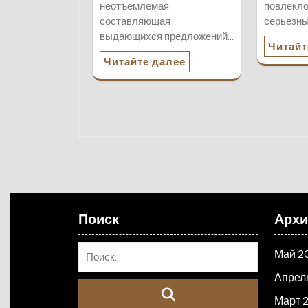
неотъемлемая
повлекло
составляющая
серьезны
выдающихся предложений…
Читайт
Читайте далее
Поиск
Арх
Май 2
Апрел
Март 