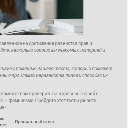
равленное на достижение равенства прав и
йте, насколько хорошо вы знакомы с историей и
инизме с помощью нашего теста, который поможет
ены о проблемах неравенства полов и способах их
й поможет вам проверить ваш уровень знаний о
 — феминизме. Пройдите этот тест и узнайте,
ме!
аш
Правильный ответ
вет