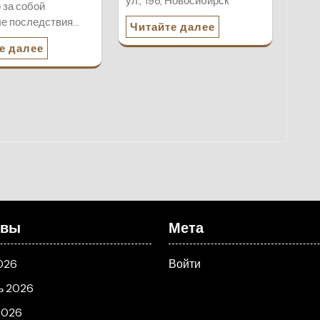
ул., 198, Новосибирск
 за собой
е последствия…
Читайте далее
е далее
ивы
Мета
026
Войти
ь 2026
2026