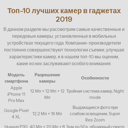
Топ-10 лучших камер в гаджетах
2019
В данном разделе мы рассмотрим самые качественные и
передовые камеры, установленные в мобильных
устройствах текущего года. Компании-производители
постоянно совершенствуют технологии съемки, улучшая
характеристики камер, и в нашем топ-10 мы оценим,
какие из них заслуживают особого внимания.
Модель
Разрешение
Особенности
смартфона
камеры
Apple
12 Мп + 12 Мп + 12
Тройная система камер, Night
iPhone 11
Мп
mode
Pro Max
Выдающиеся фото при
Google Pixel
12,2 Мп + 16 Мп
слабом освещении, Super
4 XL
Res Zoom
Huawei P30
40 Мп + 20 Мп + 8
Зум до 50x, обширный спектр