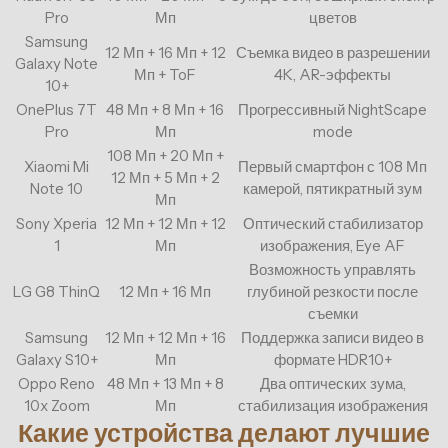
Pro
Мп
цветов
Samsung
12 Мп + 16 Мп + 12
Съемка видео в разрешении
Galaxy Note
Мп + ToF
4K, AR-эффекты
10+
OnePlus 7T
48 Мп + 8 Мп + 16
Прогрессивный NightScape
Pro
Мп
mode
108 Мп + 20 Мп +
Xiaomi Mi
Первый смартфон с 108 Мп
12 Мп + 5 Мп + 2
Note 10
камерой, пятикратный зум
Мп
Sony Xperia
12 Мп + 12 Мп + 12
Оптический стабилизатор
1
Мп
изображения, Eye AF
Возможность управлять
LG G8 ThinQ
12 Мп + 16 Мп
глубиной резкости после
съемки
Samsung
12 Мп + 12 Мп + 16
Поддержка записи видео в
Galaxy S10+
Мп
формате HDR10+
Oppo Reno
48 Мп + 13 Мп + 8
Два оптических зума,
10x Zoom
Мп
стабилизация изображения
Какие устройства делают лучшие