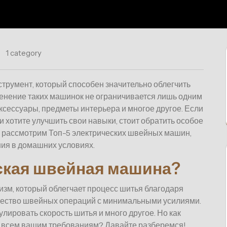
1 category
струмент, который способен значительно облегчить
нение таких машинок не ограничивается лишь одним
ксессуары, предметы интерьера и многое другое. Если
и хотите улучшить свои навыки, стоит обратить особое
ы рассмотрим Топ-5 электрических швейных машин,
ия в домашних условиях.
еская швейная машина?
зм, который облегчает процесс шитья благодаря
жество швейных операций с минимальными усилиями.
лировать скорость шитья и много другое. Но как
а всем вашим требованиям? Давайте разберемся!