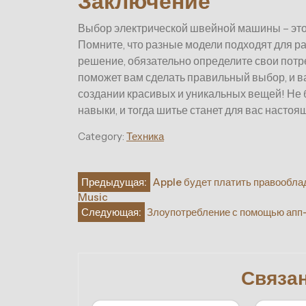
Заключение
Выбор электрической швейной машины – это 
Помните, что разные модели подходят для р
решение, обязательно определите свои потр
поможет вам сделать правильный выбор, и 
создании красивых и уникальных вещей! Не 
навыки, и тогда шитье станет для вас насто
Category:
Техника
Навигация
Предыдущая:
Apple будет платить правообла
Music
по
Следующая:
Злоупотребление с помощью апп
записям
Связа