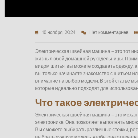
18 ноября, 2024
Нет комментариев
Электрическая швейная машина – это тот ин
жизнь любой домашней рукодельницы. Приме
видом шитья: вы можете создавать одежду, а
вы только начинаете знакомство с шитьем ил
внимание на выбор модели. В этой статье м
которые идеально подходят для использован
Что такое электрич
Электрическая швейная машина – это механи
электронике. Она позволяет выполнять мно
Вы сможете выбирать различные стежки, регу
выбрать лучшую модель, чтобы она отвечал