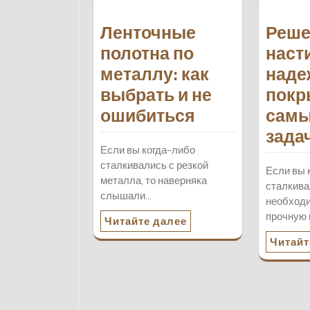
Ленточные
Реше
полотна по
наст
металлу: как
наде
выбрать и не
покр
ошибиться
самы
зада
Если вы когда-либо
сталкивались с резкой
Если вы 
металла, то наверняка
сталкива
слышали…
необход
прочную 
Читайте далее
Читайт