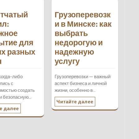
тчатый
Грузоперевозк
ил:
и в Минске: как
жное
выбрать
ытие для
недорогую и
х разных
надежную
ч
услугу
когда-либо
Грузоперевозки — важный
лись с
аспект бизнеса и личной
имостью создать
жизни, особенно в…
и безопасную…
Читайте далее
е далее