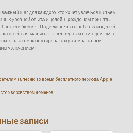
важный шаг для каждого, кто хочет увлечься шитьем.
азных уровней опыта и целей. Прежде чем принять
ебности и бюджет. Надеемся, что наш Топ-5 моделей
ваша швейная машина станет верным помощником в
бойтесь экспериментировать и развивать свои
ящим увлечением!
дателям за песню во время бесплатного периода Apple
-стор воровством доменов
нные записи