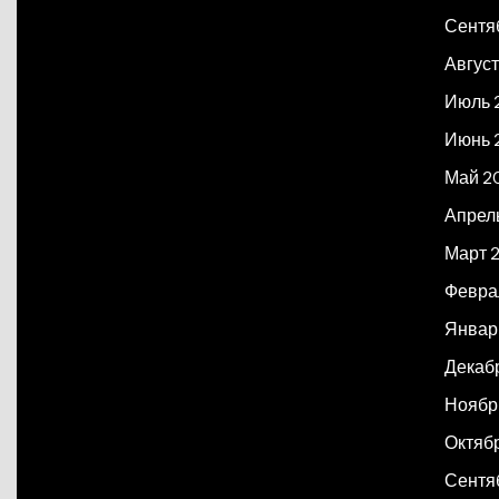
Сентя
Авгус
Июль 
Июнь 
Май 2
Апрел
Март 
Февра
Январ
Декаб
Ноябр
Октяб
Сентя