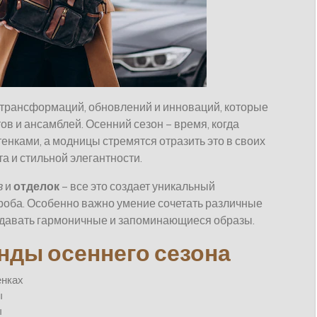
 трансформаций, обновлений и инноваций, которые
в и ансамблей. Осенний сезон – время, когда
енками, а модницы стремятся отразить это в своих
та и стильной элегантности.
в
и
отделок
– все это создает уникальный
роба. Особенно важно умение сочетать различные
оздавать гармоничные и запоминающиеся образы.
нды осеннего сезона
енках
ы
ы