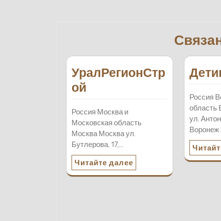
по
записям
Связа
УралРегионСтр
Дети
ой
Россия В
область 
Россия Москва и
ул. Анто
Московская область
Воронеж
Москва Москва ул.
Бутлерова, 17,…
Читайт
Читайте далее