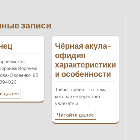
нные записи
нец
Чёрная акула-
офидия
оронежская
характеристики
Воронеж Воронеж
и особенности
нова-Овсеенко, 9В,
 394026…
Тайны глубин - это тема,
е далее
которая не перестаёт
увлекать и…
Читайте далее