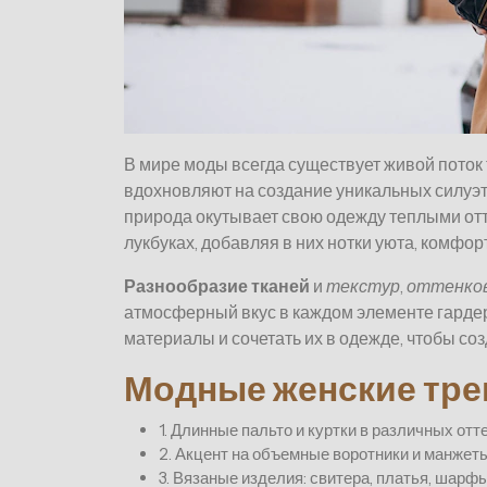
В мире моды всегда существует живой поток
вдохновляют на создание уникальных силуэто
природа окутывает свою одежду теплыми отт
лукбуках, добавляя в них нотки уюта, комфор
Разнообразие тканей
и
текстур
,
оттенко
атмосферный вкус в каждом элементе гарде
материалы и сочетать их в одежде, чтобы с
Модные женские тре
1. Длинные пальто и куртки в различных отт
2. Акцент на объемные воротники и манжет
3. Вязаные изделия: свитера, платья, шарф