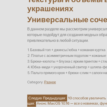
украшениях
Универсальные соче
В данном разделе мы рассмотрим универсал
которые подойдут для создания модных обра
привлекательно в любой ситуации.
1. Базовый топ + джинсы/юбка + кожаная куртка
2. Платье с асимметричным подолом + кожаные
3. Брюки-кюлоты + блузка с ярким принтом + ст
4. Юбка-миди + укороченный свитер + шляпа-ф
5. Пальто прямого кроя + брюки-слим + сапоги н
Category:
Разное
Навигация
Следую
Предыдущая:
10 способов увеличить
щая:
Анонс MacOS 10.16 — все о новинках, фун