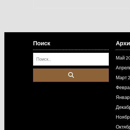
Поиск
Арх
Май 2
Апрел
Март 
Февра
Январ
Декаб
Ноябр
Октяб