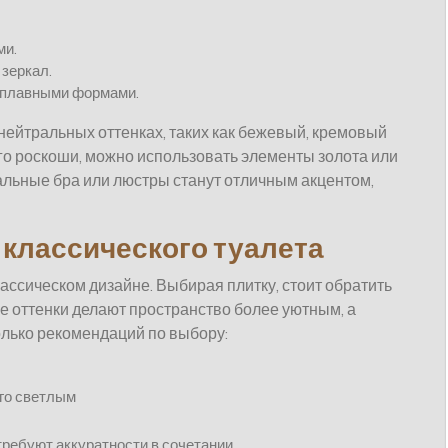
ми.
зеркал.
 плавными формами.
нейтральных оттенках, таких как бежевый, кремовый
го роскоши, можно использовать элементы золота или
альные бра или люстры станут отличным акцентом,
 классического туалета
лассическом дизайне. Выбирая плитку, стоит обратить
ые оттенки делают пространство более уютным, а
олько рекомендаций по выбору:
его светлым
ребуют аккуратности в сочетании