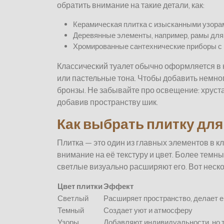
обратить внимание на такие детали, как:
Керамическая плитка с изысканными узора
Деревянные элементы, например, рамы для 
Хромированные сантехнические приборы с
Классический туалет обычно оформляется в 
или пастельные тона. Чтобы добавить немно
бронзы. Не забывайте про освещение: хруст
добавив пространству шик.
Как выбрать плитку для
Плитка — это один из главных элементов в к
внимание на её текстуру и цвет. Более темн
светлые визуально расширяют его. Вот неск
Цвет плитки
Эффект
Светлый
Расширяет пространство, делает 
Темный
Создает уют и атмосферу
Узоры
Добавляют индивидуальности, но т