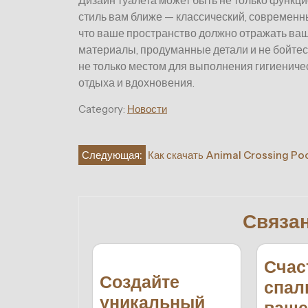
Дизайн туалета может быть не только функци
стиль вам ближе — классический, современн
что ваше пространство должно отражать ва
материалы, продуманные детали и не бойтес
не только местом для выполнения гигиениче
отдыха и вдохновения.
Category:
Новости
Навигация
Следующая:
Как скачать Animal Crossing P
по
записям
Связа
Счас
Создайте
спал
уникальный