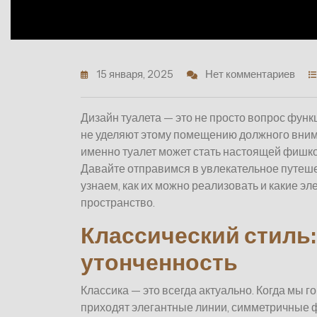
15 января, 2025
Нет комментариев
Дизайн туалета — это не просто вопрос функ
не уделяют этому помещению должного внима
именно туалет может стать настоящей фишко
Давайте отправимся в увлекательное путеше
узнаем, как их можно реализовать и какие э
пространство.
Классический стиль:
утонченность
Классика — это всегда актуально. Когда мы г
приходят элегантные линии, симметричные 