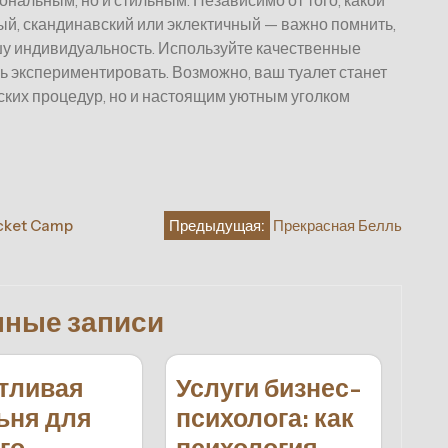
ональным, но и стильным. Независимо от того, какой
ый, скандинавский или эклектичный — важно помнить,
шу индивидуальность. Используйте качественные
ь экспериментировать. Возможно, ваш туалет станет
ских процедур, но и настоящим уютным уголком
ocket Camp
Предыдущая:
Прекрасная Белль
нные записи
тливая
Услуги бизнес-
ьня для
психолога: как