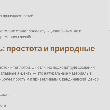
ых принадлежностей.
е только станет более функциональным, но и
овременном дизайне.
ь: простота и природные
отой и теплотой. Он отлично подходит для создания
ь главные акценты — это натуральные материалы и
о более простым и приветливым. Скандинавский декор
 рамы.
сти.