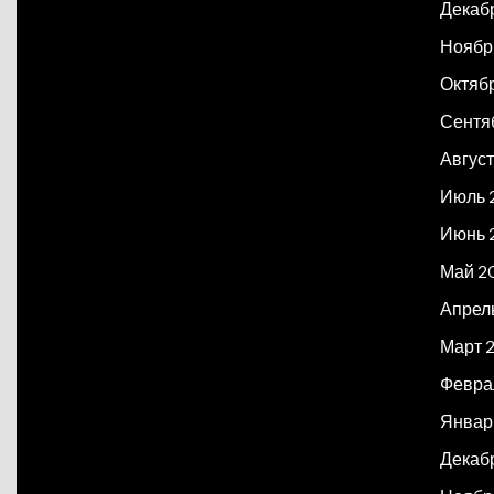
Декаб
Ноябр
Октяб
Сентя
Авгус
Июль 
Июнь 
Май 2
Апрел
Март 
Февра
Январ
Декаб