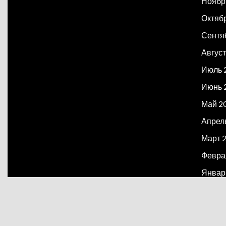
Ноябр
Октяб
Сентя
Август
Июль 
Июнь 
Май 2
Апрел
Март 
Февра
Январ
Декаб
Март 