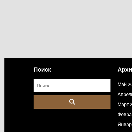
Поиск
Арх
Май 2
Апрел
Март 
Февра
Январ