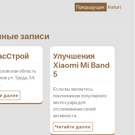
Предыдущая:
Naturi
нные записи
асСтрой
Улучшения
Xiaomi Mi Band
сковская область
5
ов ул. Труда, 54,
…
Если вы являетесь
е далее
поклонником популярного
аксессуара для
отслеживания своей
активности,…
Читайте далее