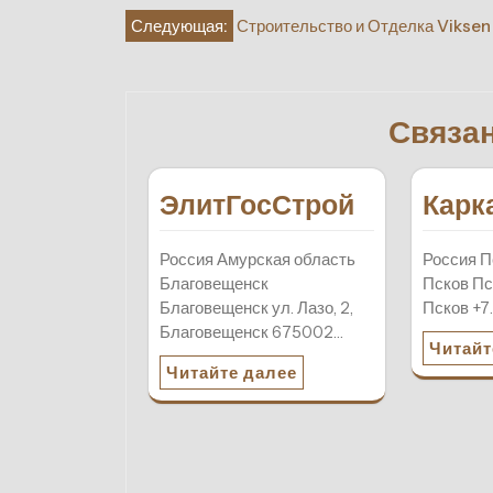
Навигация
Следующая:
Строительство и Отделка Viksen
по
записям
Связа
ЭлитГосСтрой
Карк
Россия Амурская область
Россия П
Благовещенск
Псков Пск
Благовещенск ул. Лазо, 2,
Псков +7
Благовещенск 675002…
Читайт
Читайте далее