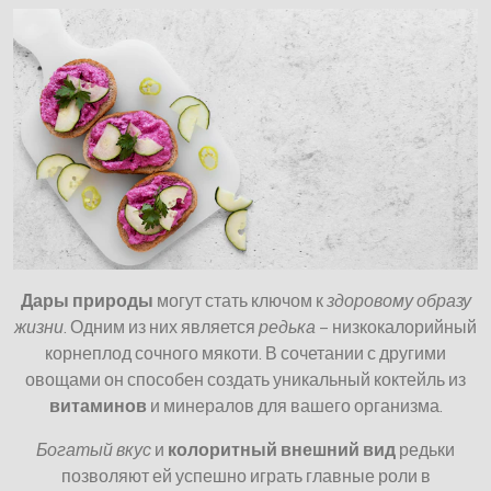
Дары природы
могут стать ключом к
здоровому образу
жизни
. Одним из них является
редька
– низкокалорийный
корнеплод сочного мякоти. В сочетании с другими
овощами он способен создать уникальный коктейль из
витаминов
и минералов для вашего организма.
Богатый вкус
и
колоритный внешний вид
редьки
позволяют ей успешно играть главные роли в