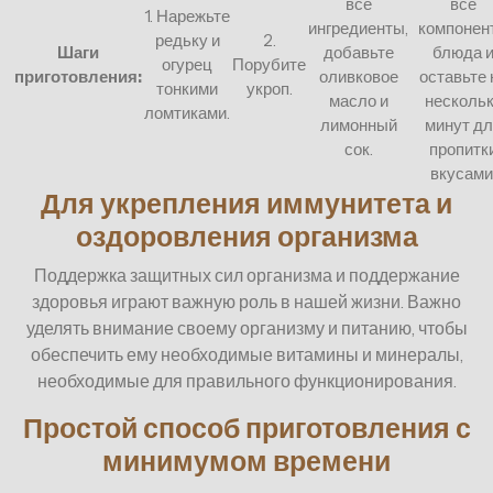
все
все
1. Нарежьте
ингредиенты,
компонен
редьку и
2.
Шаги
добавьте
блюда 
огурец
Порубите
приготовления:
оливковое
оставьте 
тонкими
укроп.
масло и
несколь
ломтиками.
лимонный
минут д
сок.
пропитк
вкусами
Для укрепления иммунитета и
оздоровления организма
Поддержка защитных сил организма и поддержание
здоровья играют важную роль в нашей жизни. Важно
уделять внимание своему организму и питанию, чтобы
обеспечить ему необходимые витамины и минералы,
необходимые для правильного функционирования.
Простой способ приготовления с
минимумом времени