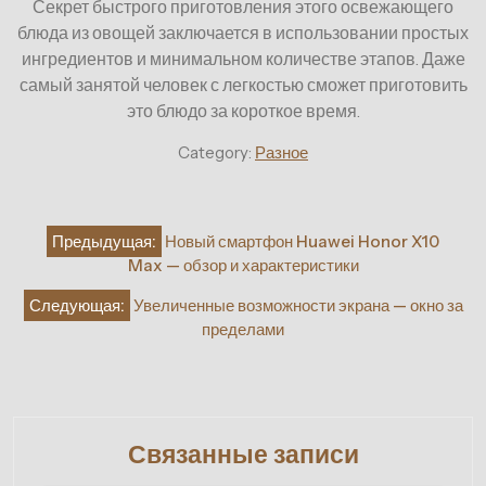
Секрет быстрого приготовления этого освежающего
блюда из овощей заключается в использовании простых
ингредиентов и минимальном количестве этапов. Даже
самый занятой человек с легкостью сможет приготовить
это блюдо за короткое время.
Category:
Разное
Навигация
Предыдущая:
Новый смартфон Huawei Honor X10
по
Max — обзор и характеристики
записям
Следующая:
Увеличенные возможности экрана — окно за
пределами
Связанные записи