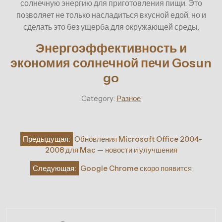
солнечную энергию для приготовления пищи. Это
позволяет не только насладиться вкусной едой, но и
сделать это без ущерба для окружающей среды.
Энергоэффективность и
экономия солнечной печи Gosun
go
Category:
Разное
Навигация
Предыдущая:
Обновления Microsoft Office 2004-
по
2008 для Mac — новости и улучшения
записям
Следующая:
Google Chrome скоро появится