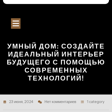
Перейти
к
Строительный Портал
содержимому
Кнопка
Открыть
УМНЫЙ ДОМ: СОЗДАЙТЕ
ИДЕАЛЬНЫЙ ИНТЕРЬЕР
БУДУЩЕГО С ПОМОЩЬЮ
СОВРЕМЕННЫХ
ТЕХНОЛОГИЙ!
23 июня, 2024
Нет комментариев
1 category