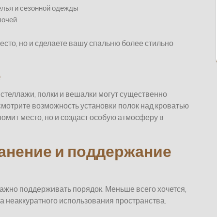
елья и сезонной одежды
лочей
есто, но и сделаете вашу спальню более стильно
е
 стеллажи, полки и вешалки могут существенно
ссмотрите возможность установки полок над кроватью
ономит место, но и создаст особую атмосферу в
ранение и поддержание
 важно поддерживать порядок. Меньше всего хочется,
за неаккуратного использования пространства.