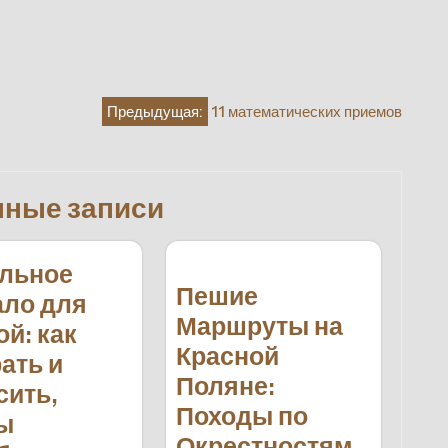
Предыдущая:
11 математических приемов
нные записи
льное
Пешие
ало для
Маршруты на
ой: как
Красной
ать и
Поляне:
сить,
Походы по
ы
Окрестностям