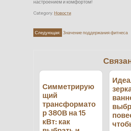
настроением и комфортом!
Category:
Новости
Навигация
Следующая:
Значение поддержания фитнеса
по
записям
Связа
Идеа
Симметрирую
зерк
щий
ванн
трансформато
выбр
р 380В на 15
пове
кВт: как
чтоб
выбрать и