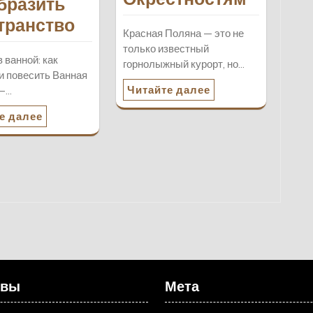
бразить
транство
Красная Поляна — это не
только известный
 ванной: как
горнолыжный курорт, но…
и повесить Ванная
Читайте далее
 —…
е далее
ивы
Мета