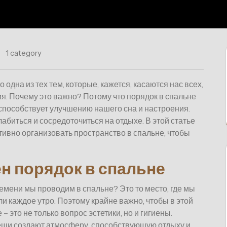
1 category
одна из тех тем, которые, кажется, касаются нас всех,
я. Почему это важно? Потому что порядок в спальне
 способствует улучшению нашего сна и настроения.
лабиться и сосредоточиться на отдыхе. В этой статье
ивно организовать пространство в спальне, чтобы
н порядок в спальне
емени мы проводим в спальне? Это то место, где мы
ли каждое утро. Поэтому крайне важно, чтобы в этой
 это не только вопрос эстетики, но и гигиены.
ещи создают атмосферу, способствующую отдыху и