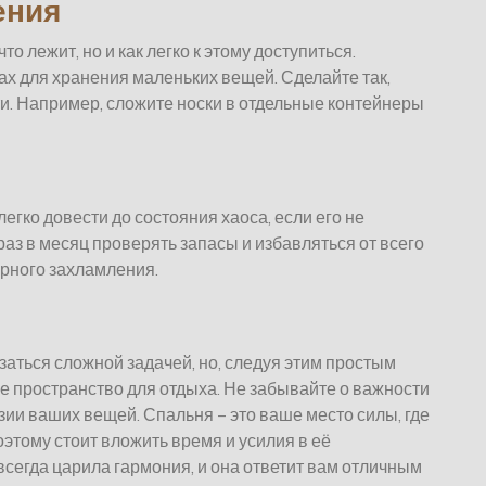
ения
что лежит, но и как легко к этому доступиться.
ах для хранения маленьких вещей. Сделайте так,
. Например, сложите носки в отдельные контейнеры
гко довести до состояния хаоса, если его не
аз в месяц проверять запасы и избавляться от всего
орного захламления.
аться сложной задачей, но, следуя этим простым
е пространство для отдыха. Не забывайте о важности
ии ваших вещей. Спальня – это ваше место силы, где
оэтому стоит вложить время и усилия в её
 всегда царила гармония, и она ответит вам отличным