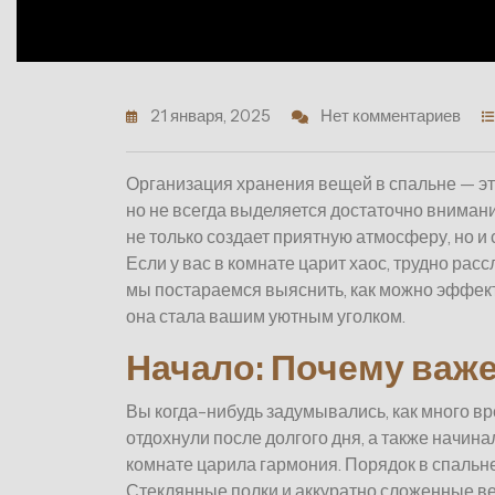
21 января, 2025
Нет комментариев
Организация хранения вещей в спальне — это 
но не всегда выделяется достаточно внимани
не только создает приятную атмосферу, но и
Если у вас в комнате царит хаос, трудно расс
мы постараемся выяснить, как можно эффект
она стала вашим уютным уголком.
Начало: Почему важе
Вы когда-нибудь задумывались, как много вр
отдохнули после долгого дня, а также начина
комнате царила гармония. Порядок в спальне –
Стеклянные полки и аккуратно сложенные в