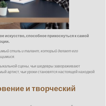
е искусство, способное прикоснуться к самой
оции.
имый стиль и талант, который делает его
ющимися.
зыкальной сцены, чьи шедевры завораживают
мый артист, чьи уроки становятся настоящей находкой
вение и творческий