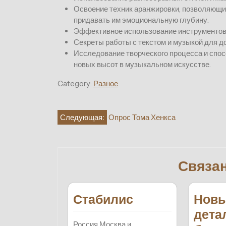
Освоение техник аранжировки, позволяющи
придавать им эмоциональную глубину.
Эффективное использование инструментов 
Секреты работы с текстом и музыкой для д
Исследование творческого процесса и спо
новых высот в музыкальном искусстве.
Category:
Разное
Навигация
Следующая:
Опрос Тома Хенкса
по
записям
Связа
Стабилис
Новы
дета
Россия Москва и