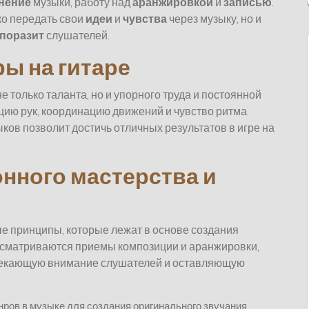
нение
музыки, работу над
аранжировкой
и
записью
.
ко передать свои
идеи
и
чувства
через музыку, но и
поразит
слушателей.
ры на гитаре
е только таланта, но и упорного труда и постоянной
цию рук, координацию движений и чувство ритма.
ов позволит достичь отличных результатов в игре на
нного мастерства и
е принципы, которые лежат в основе создания
ссматриваются приемы композиции и аранжировки,
влекающую внимание слушателей и оставляющую
ров в музыке для создания оригинального звучания.