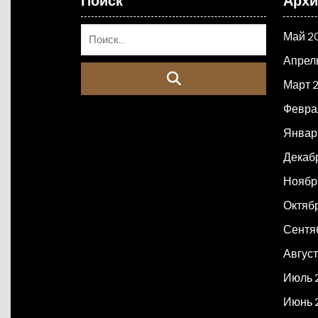
Поиск
Арх
Май 2
Апрел
Март 
Февра
Январ
Декаб
Ноябр
Октяб
Сентя
Авгус
Июль 
Июнь 