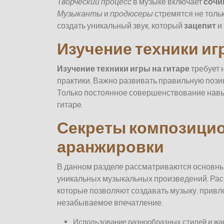
Творческий процесс
в музыке включает
сочи
Музыканты
и
продюсеры
стремятся не толь
создать уникальный звук, который
зацепит
и
Изучение техники иг
Изучение техники игры на гитаре
требует н
практики. Важно развивать правильную пози
Только постоянное совершенствование навык
гитаре.
Секреты композицио
аранжировки
В данном разделе рассматриваются основны
уникальных музыкальных произведений. Ра
которые позволяют создавать музыку, при
незабываемое впечатление.
Использование разнообразных стилей и жан