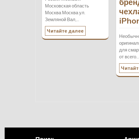
брен
Московская область
чехл
Москва Москва ул.
iPho
Земляной Вал,…
Читайте далее
Необычн
оригина
для смар
от всего
Читайт