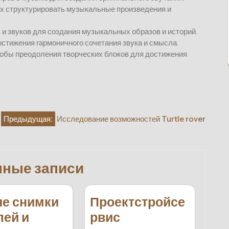
х структурировать музыкальные произведения и
и звуков для создания музыкальных образов и историй.
остижения гармоничного сочетания звука и смысла.
собы преодоления творческих блоков для достижения
Предыдущая:
Исследование возможностей Turtle rover
нные записи
е снимки
Проектстройсе
лей и
рвис