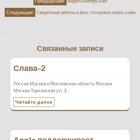
Предыдущая:
Видео Шигеру Бан
по
Следующая:
Секретные агенты и все, что нужно знать о них
записям
Связанные записи
Слава-2
Россия Москва и Московская область Москва
Москва Тарханская ул., 3,…
Читайте далее