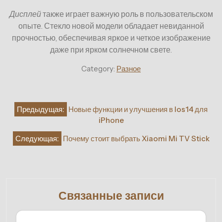
Дисплей
также играет важную роль в пользовательском
опыте. Стекло новой модели обладает невиданной
прочностью, обеспечивая яркое и четкое изображение
даже при ярком солнечном свете.
Category:
Разное
Навигация
Предыдущая:
Новые функции и улучшения в Ios14 для
по
iPhone
записям
Следующая:
Почему стоит выбрать Xiaomi Mi TV Stick
Связанные записи