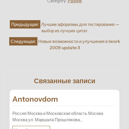
Category:
Разное
Навигация
Предыдущая:
Лучшие афоризмы для тестирования —
по
выбор из лучших цитат
записям
Следующая:
Новые возможности и улучшения в Iwork
2009 update 3
Связанные записи
Antonovdom
Россия Москва и Московская область Москва
Москва ул. Маршала Прошлякова,…