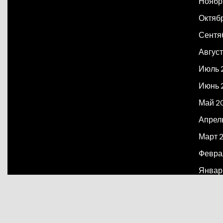
Ноябр
Октяб
Сентя
Август
Июль 
Июнь 
Май 2
Апрел
Март 
Февра
Январ
Декаб
Март 