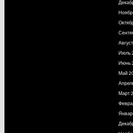
Декаб
Ноябр
Октяб
Сентя
Авгус
Июль 
Июнь 
Май 2
Апрел
Март 
Февра
Январ
Декаб