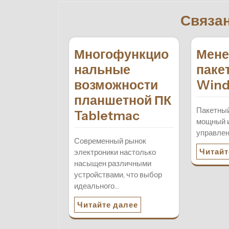
записям
Связа
Многофункцио
Мене
нальные
паке
возможности
Win
планшетной ПК
Пакетный
Tabletmac
мощный 
управлен
Современный рынок
Читайт
электроники настолько
насыщен различными
устройствами, что выбор
идеального…
Читайте далее