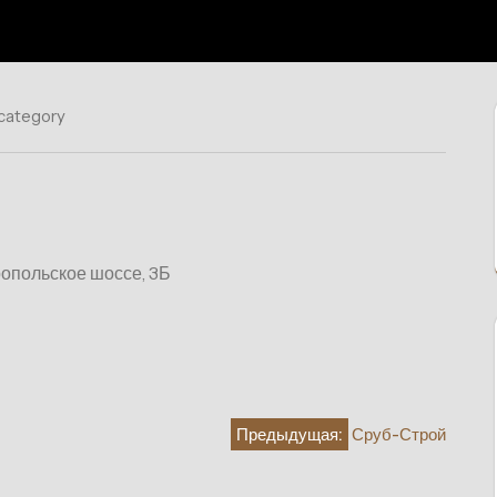
 category
опольское шоссе, 3Б
Предыдущая:
Сруб-Строй