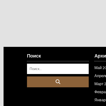
Поиск
Арх
Май 2
Апрел
Март 
Февра
Январ