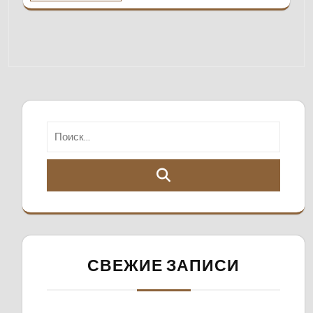
СВЕЖИЕ ЗАПИСИ