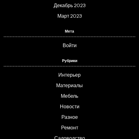
Декабрь 2023
Март 2023
Мета
Войти
Рубрики
Интерьер
Материалы
Мебель
Новости
Разное
Ремонт
Садоводство