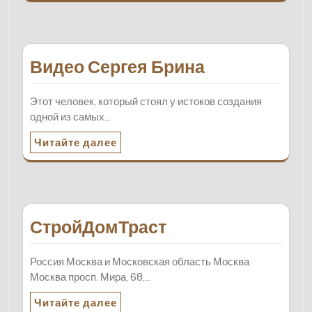
Видео Сергея Брина
Этот человек, который стоял у истоков создания
одной из самых…
Читайте далее
СтройДомТраст
Россия Москва и Московская область Москва
Москва просп. Мира, 68,…
Читайте далее