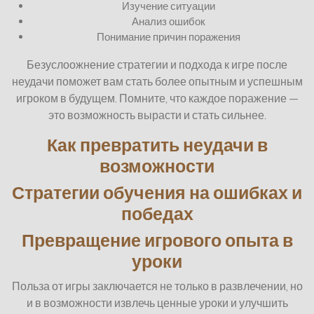
Изучение ситуации
Анализ ошибок
Понимание причин поражения
Безуслоожнение стратегии и подхода к игре после
неудачи поможет вам стать более опытным и успешным
игроком в будущем. Помните, что каждое поражение —
это возможность вырасти и стать сильнее.
Как превратить неудачи в
возможности
Стратегии обучения на ошибках и
победах
Превращение игрового опыта в
уроки
Польза от игры заключается не только в развлечении, но
и в возможности извлечь ценные уроки и улучшить