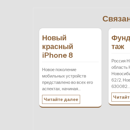
по
записям
Связа
Новый
Фунд
красный
таж
iPhone 8
Россия Н
область 
Новое поколение
Новосиби
мобильных устройств
62/2, Но
представлено во всех его
630082
аспектах, начиная…
Читайт
Читайте далее