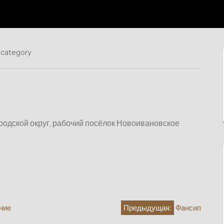
 category
ородской округ, рабочий посёлок Новоивановское
ние
Предыдущая:
Фансип