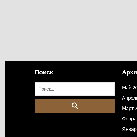
Поиск
Арх
Май 2
Апрел
Март 
Февра
Январ