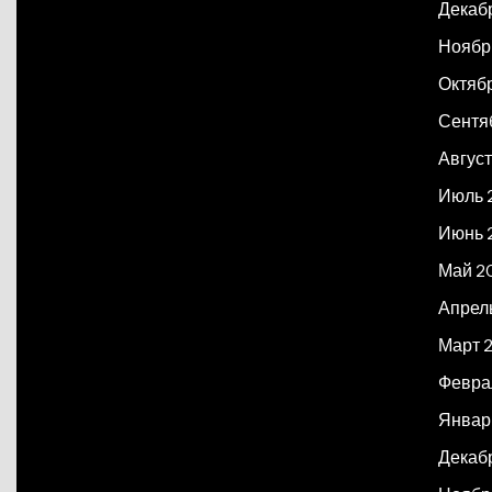
Декаб
Ноябр
Октяб
Сентя
Авгус
Июль 
Июнь 
Май 2
Апрел
Март 
Февра
Январ
Декаб