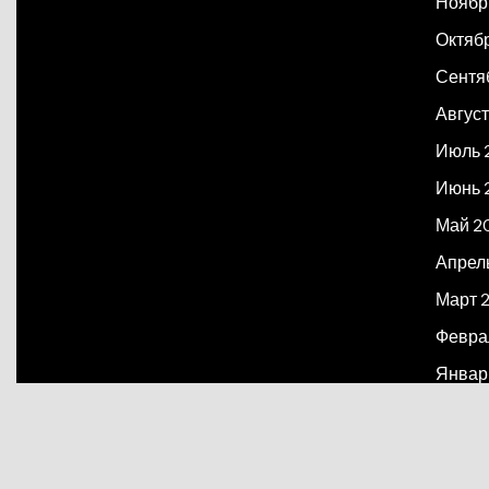
Ноябр
Октяб
Сентя
Август
Июль 
Июнь 
Май 2
Апрел
Март 
Февра
Январ
Декаб
Март 