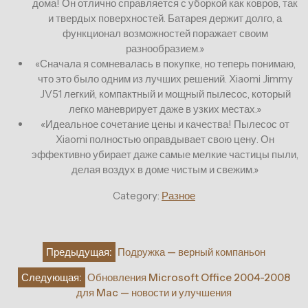
дома! Он отлично справляется с уборкой как ковров, так
и твердых поверхностей. Батарея держит долго, а
функционал возможностей поражает своим
разнообразием.»
«Сначала я сомневалась в покупке, но теперь понимаю,
что это было одним из лучших решений. Xiaomi Jimmy
JV51 легкий, компактный и мощный пылесос, который
легко маневрирует даже в узких местах.»
«Идеальное сочетание цены и качества! Пылесос от
Xiaomi полностью оправдывает свою цену. Он
эффективно убирает даже самые мелкие частицы пыли,
делая воздух в доме чистым и свежим.»
Category:
Разное
Навигация
Предыдущая:
Подружка — верный компаньон
по
Следующая:
Обновления Microsoft Office 2004-2008
записям
для Mac — новости и улучшения