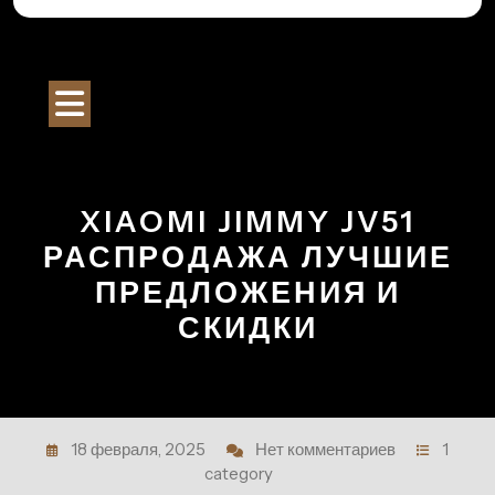
Перейти
к
Строительный Портал
содержимому
Кнопка
Открыть
XIAOMI JIMMY JV51
РАСПРОДАЖА ЛУЧШИЕ
ПРЕДЛОЖЕНИЯ И
СКИДКИ
18 февраля, 2025
Нет комментариев
1
category