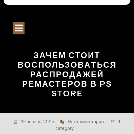
Перейти
к
Строительный Портал
содержимому
Кнопка
Открыть
ЗАЧЕМ СТОИТ
ВОСПОЛЬЗОВАТЬСЯ
РАСПРОДАЖЕЙ
РЕМАСТЕРОВ В PS
STORE
23 апреля, 2025
Нет комментариев
1
category