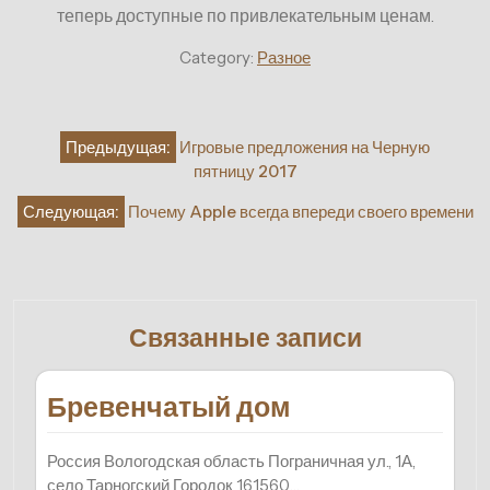
теперь доступные по привлекательным ценам.
Category:
Разное
Навигация
Предыдущая:
Игровые предложения на Черную
по
пятницу 2017
записям
Следующая:
Почему Apple всегда впереди своего времени
Связанные записи
Бревенчатый дом
Россия Вологодская область Пограничная ул., 1А,
село Тарногский Городок 161560…