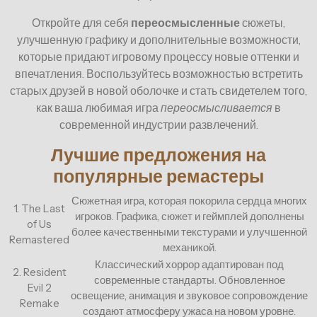
Откройте для себя
переосмысленные
сюжеты,
улучшенную графику и дополнительные возможности,
которые придают игровому процессу новые оттенки и
впечатления. Воспользуйтесь возможностью встретить
старых друзей в новой оболочке и стать свидетелем того,
как ваша любимая игра
переосмысливается
в
современной индустрии развлечений.
Лучшие предложения на
популярные ремастеры
Сюжетная игра, которая покорила сердца многих
1. The Last
игроков. Графика, сюжет и геймплей дополнены
of Us
более качественными текстурами и улучшенной
Remastered
механикой.
Классический хоррор адаптирован под
2. Resident
современные стандарты. Обновленное
Evil 2
освещение, анимация и звуковое сопровождение
Remake
создают атмосферу ужаса на новом уровне.