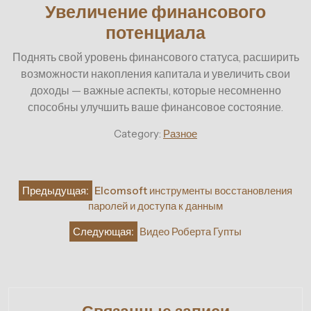
Увеличение финансового
потенциала
Поднять свой уровень финансового статуса, расширить
возможности накопления капитала и увеличить свои
доходы — важные аспекты, которые несомненно
способны улучшить ваше финансовое состояние.
Category:
Разное
Навигация
Предыдущая:
Elcomsoft инструменты восстановления
по
паролей и доступа к данным
записям
Следующая:
Видео Роберта Гупты