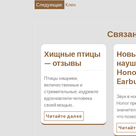
Навигация
Следующая:
Клен
по
записям
Связа
Хищные птицы
Нов
— отзывы
науш
Hono
Птицы хищники,
Earb
величественные и
стремительные, издревле
Звук в н
вдохновляли человека
Honor пр
своей мощью…
значител
Читайте далее
что позв
Читайт