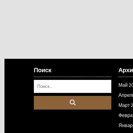
Поиск
Арх
Май 2
Апрел
Март 
Февра
Январ