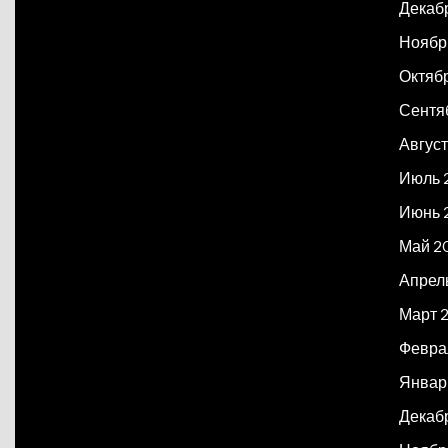
Декаб
Ноябр
Октяб
Сентя
Авгус
Июль 
Июнь 
Май 2
Апрел
Март 
Февра
Январ
Декаб