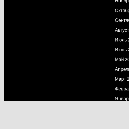
Ноябр
Октяб
Сентя
Август
Июль 
Июнь 
Май 2
Апрел
Март 
Февра
Январ
Декаб
Март 