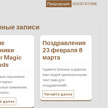
Предыдущая:
GOOD STONE
нные записи
ые
Поздравления
ники
23 февраля 8
r Magic
марта
uds
Удивите близких и дорогих
вам людей оригинальными
овых наушниках
текстами для
етерпел
поздравлений!…
ьные изменения,
олило…
Читайте далее
е далее