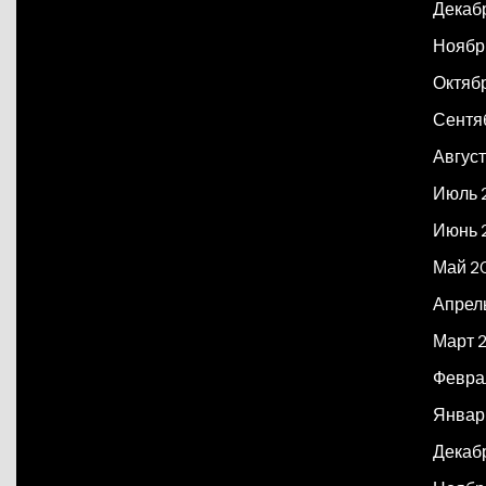
Декаб
Ноябр
Октяб
Сентя
Авгус
Июль 
Июнь 
Май 2
Апрел
Март 
Февра
Январ
Декаб