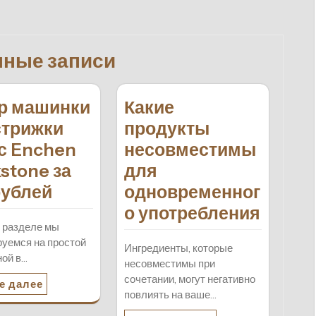
нные записи
р машинки
Какие
стрижки
продукты
с Enchen
несовместимы
stone за
для
рублей
одновременног
о употребления
 разделе мы
уемся на простой
Ингредиенты, которые
ной в…
несовместимы при
сочетании, могут негативно
е далее
повлиять на ваше…