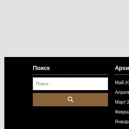
Поиск
Арх
Май 2
Апрел
Март 
Февра
Январ