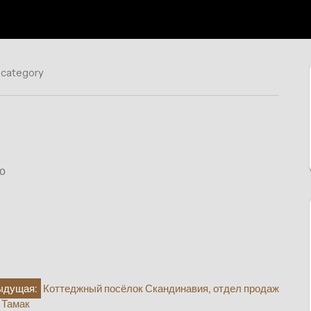
 category
во
ыдущая:
Коттеджный посёлок Скандинавия, отдел продаж
 Тамак