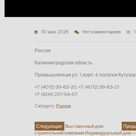
30 мая, 2026
Нет комментариев
1
Россия
Калининградская область
Промышленная ул., 1, корп. 4, посёлок Кутузо
+7 (4012) 39-83-20, +7 (4012) 39-83-21
+7 (906) 237-54-67
Category:
Разное
Навигация
Следующая:
Выставочный дом
Пред
строительной компании Индивидуальный дом —