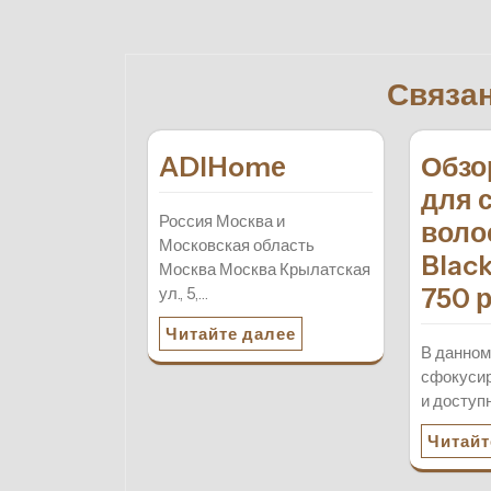
по
записям
Связа
ADIHomе
Обзо
для 
Россия Москва и
воло
Московская область
Black
Москва Москва Крылатская
750 
ул., 5,…
Читайте далее
В данном
сфокусир
и доступ
Читайт