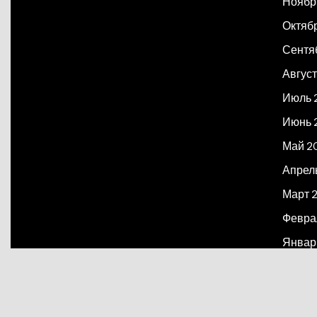
Ноябр
Октяб
Сентя
Август
Июль 
Июнь 
Май 2
Апрел
Март 
Февра
Январ
Декаб
Март 