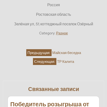
Россия
Ростовская область
Зелёная ул., 51, коттеджный поселок Озёрный
Category:
Разное
Навигация
Предыдущая:
Майская беседка
по
Следующая:
ТР Калита
записям
Связанные записи
Победитель розыгрыша от