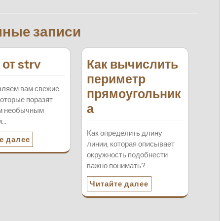
нные записи
от strv
Как вычислить
периметр
вляем вам свежие
прямоугольник
которые поразят
а
им необычным
м…
Как определить длину
е далее
линии, которая описывает
окружность подобнести
важно понимать?…
Читайте далее