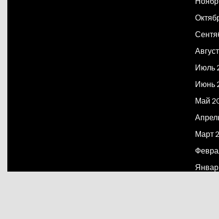
Ноябр
Октяб
Сентя
Август
Июль 
Июнь 
Май 2
Апрел
Март 
Февра
Январ
Декаб
Март 