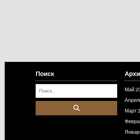
Поиск
Арх
Май 2
Апрел
Март 
Февра
Январ