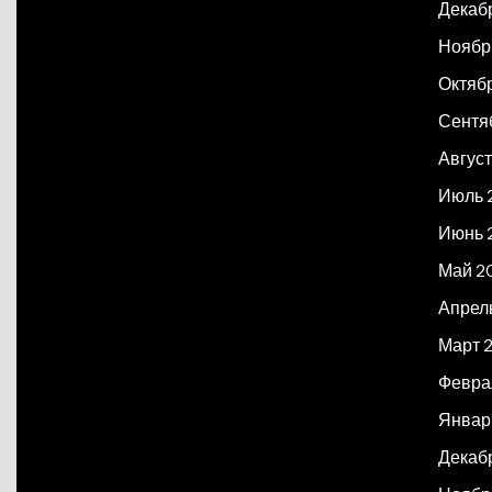
Декаб
Ноябр
Октяб
Сентя
Авгус
Июль 
Июнь 
Май 2
Апрел
Март 
Февра
Январ
Декаб