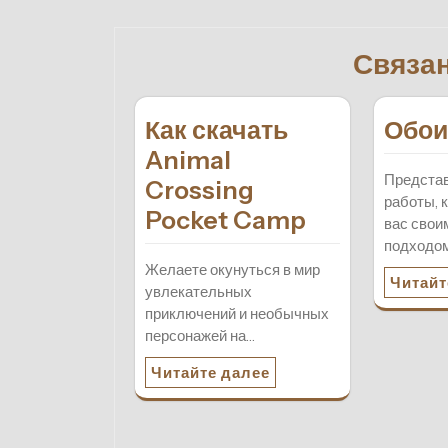
по
записям
Связа
Как скачать
Обои 
Animal
Предста
Crossing
работы, 
Pocket Camp
вас сво
подходо
Желаете окунуться в мир
Читайт
увлекательных
приключений и необычных
персонажей на…
Читайте далее