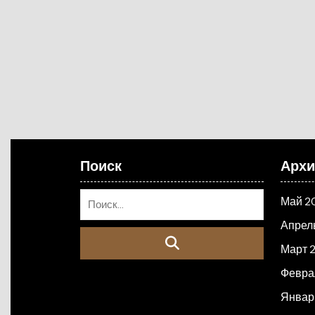
Поиск
Арх
Май 2
Апрел
Март 
Февра
Январ