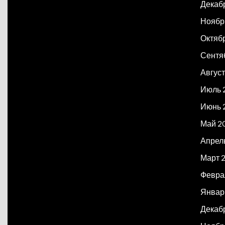
Декаб
Ноябр
Октяб
Сентя
Авгус
Июль 
Июнь 
Май 2
Апрел
Март 
Февра
Январ
Декаб