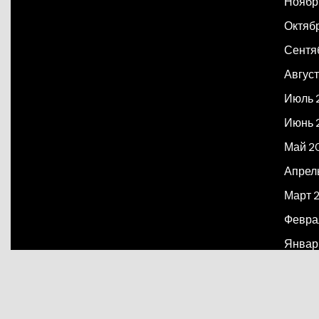
Ноябр
Октяб
Сентя
Август
Июль 
Июнь 
Май 2
Апрел
Март 
Февра
Январ
Декаб
Март 