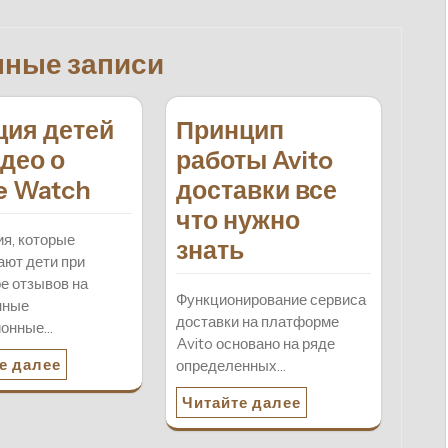
нные записи
ция детей
Принцип
идео о
работы Avito
e Watch
доставки все
что нужно
я, которые
знать
ют дети при
е отзывов на
Функционирование сервиса
нные
доставки на платформе
ионные…
Avito основано на ряде
е далее
определенных…
Читайте далее