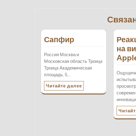
по
записям
Связа
Сапфир
Реак
на в
Россия Москва и
Appl
Московская область Троицк
Троицк Академическая
Ощущени
площадь, 5,…
испытыва
Читайте далее
просмотр
совреме
инновац
Читайт