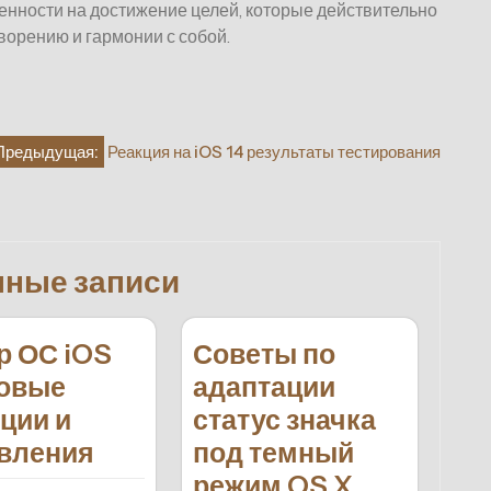
нности на достижение целей, которые действительно
творению и гармонии с собой.
Предыдущая:
Реакция на iOS 14 результаты тестирования
нные записи
р ОС iOS
Советы по
новые
адаптации
ции и
статус значка
вления
под темный
режим OS X