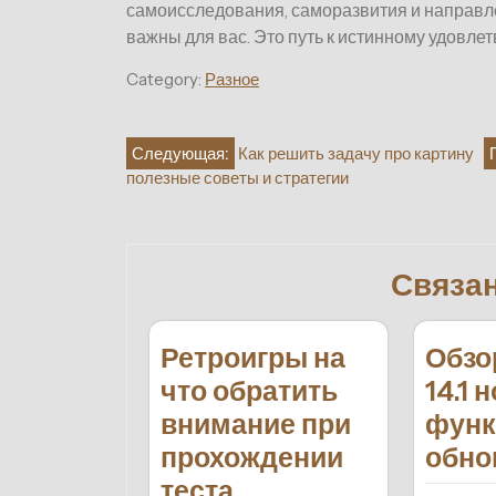
самоисследования, саморазвития и направле
важны для вас. Это путь к истинному удовле
Category:
Разное
Навигация
Следующая:
Как решить задачу про картину
полезные советы и стратегии
по
записям
Связа
Ретроигры на
Обзо
что обратить
14.1 
внимание при
функ
прохождении
обно
теста