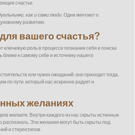
оящее счастье.
альными, как и сами люди.
Одни мечтают о
духовному развитию.
для вашего счастья?
т ключевую роль в процессе познания себя и поиска
ь ближе к самому себе и источнику нашего
стоятельств или чужих ожиданий, оно приходит тогда,
ем по пути, который нас искренне радует и
инных желаниях
деле желаете. Внутри каждого из нас скрыты истинные
то распознать. Эти желания могут быть скрыты под
ий и стереотипов.