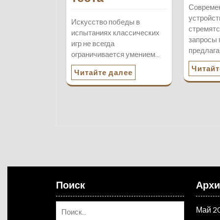
Совреме
устройст
Искусство победы в
стремятс
испытаниях классических
запросы 
игр не всегда
предлага
ограничивается умением…
Читайт
Читайте далее
Поиск
Арх
Май 2