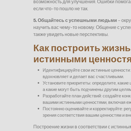
возможность для улучшения. Ошибки помогают
если что-то пошло не так.
5. Общайтесь с успешными людьми
– окру
научить вас чему-то новому. Общение с усп
также увидеть новые перспективы.
Как построить жизнь
истинными ценност
Идентифицируйте свои истинные ценности: 
вдохновляет и делает вас счастливыми.
Установите приоритеты: определите, какие
а какие могут быть подчинены другим целям
Разработайте план действий: создайте конк
вашими истинными ценностями, включая еж
Постоянно оценивайте и корректируйте: рег
зрения соответствия вашим ценностям и в
Построение жизни в соответствии с истинны