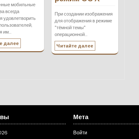
нные мобильные
ва всегда
При создании изображения
я удовлетворить
для отображения в режиме
пользователей,
"тёмной темы"
я им…
операционной…
е далее
Читайте далее
ивы
Мета
026
Войти