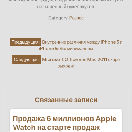
насыщенный букет вкусов.
Category:
Разное
Навигация
Предыдущая:
Внутренние различия между iPhone 5 и
по
iPhone 5s/5c минимальны
записям
Следующая:
Microsoft Office для Mac 2011 скоро
выходит
Связанные записи
Продажа 6 миллионов Apple
Watch на старте продаж