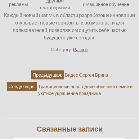
другими
рекламы
и машинное обучение
платформами
Каждый новый шаг Vk в области разработок и инноваций
открывает новые горизонты и возможности для
пользователей, позволяя им ощутить себя частью
будущего уже сегодня.
Category:
Разное
Навигация
Предыдущая:
Видео Сергея Брина
по
Следующая:
Традиционные новогодние обычаи в семье и
записям
уютное украшение праздника
Связанные записи