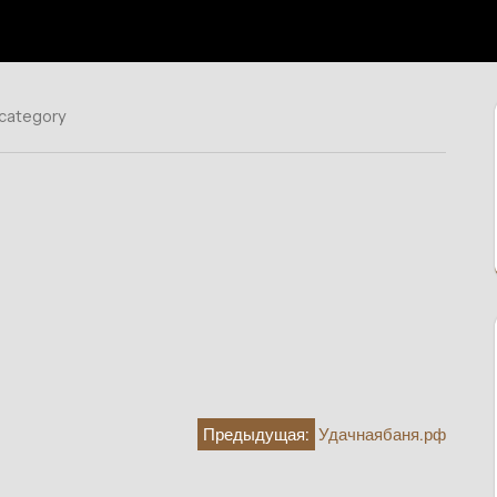
 category
Предыдущая:
Удачнаябаня.рф