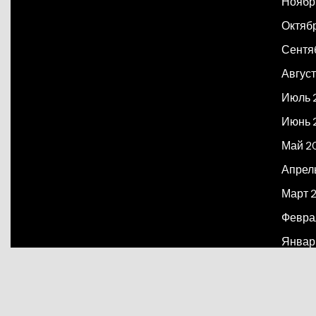
Ноябр
Октяб
Сентя
Август
Июль 
Июнь 
Май 2
Апрел
Март 
Февра
Январ
Декаб
Март 