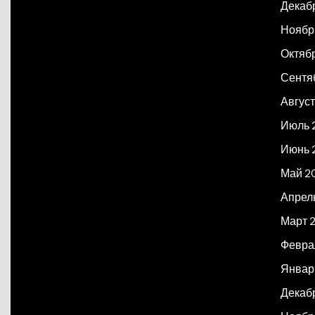
Декаб
Ноябр
Октяб
Сентя
Авгус
Июль 
Июнь 
Май 2
Апрел
Март 
Февра
Январ
Декаб