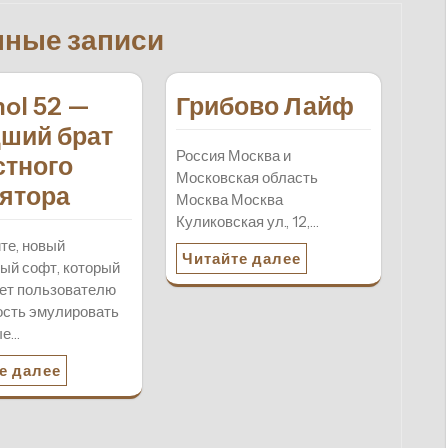
нные записи
hol 52 —
Грибово Лайф
ший брат
Россия Москва и
стного
Московская область
ятора
Москва Москва
Куликовская ул., 12,…
те, новый
Читайте далее
ый софт, который
ет пользователю
сть эмулировать
ые…
е далее