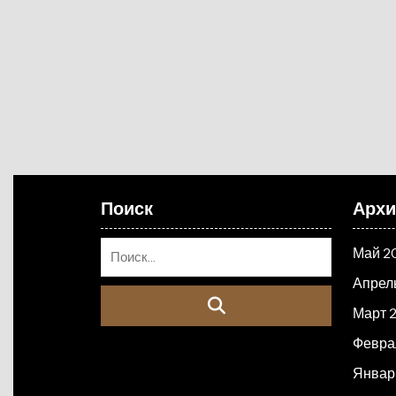
Поиск
Арх
Май 2
Апрел
Март 
Февра
Январ