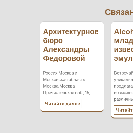
записям
Связа
Архитектурное
Alco
бюро
млад
Александры
изве
Федоровой
эмул
Россия Москва и
Встречай
Московская область
уникальн
Москва Москва
предлага
Пречистенская наб., 15,…
возможно
различн
Читайте далее
Читайт