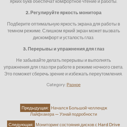
ярких букв обеспечат комфортное чтение и работы.
2. Регулируйте яркость монитора
Подберите оптимальную яркость экрана для работы в
темном режиме. Слишком яркий экран может вызвать
дискомфорт и усталость глаз.
3. Перерывы и упражнения для глаз
Не забывайте делать перерывы и выполнять
упражнения для глаз при работе в режиме ночного света.
Это поможет сберечь зрение и избежать переутомления.
Category:
Разное
Навигация
Предыдущая:
Начался Большой челлендж
по
Лайфхакера — Узнай подробности
записям
Следующая:
Мониторинг состояния дисков с Hard Drive