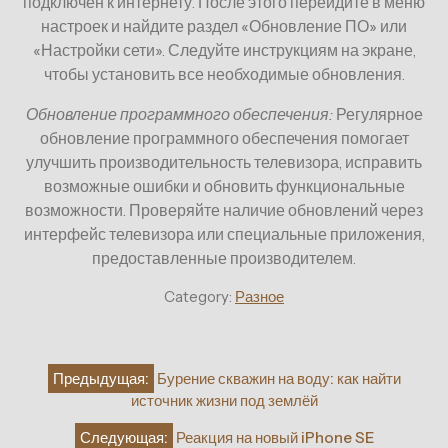
подключен к интернету. После этого перейдите в меню
настроек и найдите раздел «Обновление ПО» или
«Настройки сети». Следуйте инструкциям на экране,
чтобы установить все необходимые обновления.
Обновление программного обеспечения:
Регулярное
обновление программного обеспечения помогает
улучшить производительность телевизора, исправить
возможные ошибки и обновить функциональные
возможности. Проверяйте наличие обновлений через
интерфейс телевизора или специальные приложения,
предоставленные производителем.
Category:
Разное
Навигация
Предыдущая:
Бурение скважин на воду: как найти
по
источник жизни под землёй
записям
Следующая:
Реакция на новый iPhone SE