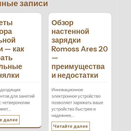
нные записи
еты
Обзор
ора
настенной
ьной
зарядки
и — как
Romoss Ares 20
ать
—
льные
преимущества
нялки
и недостатки
одходящих
Инновационное
нтов для занятий
электронное устройство
с четвероногим
позволяет заряжать ваше
меет…
устройство быстрее и
надежнее,…
е далее
Читайте далее