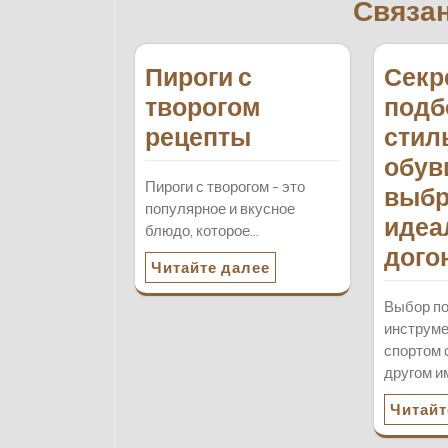
Связа
Пироги с
Секр
творогом
подб
рецепты
стил
обув
Пироги с творогом - это
выбр
популярное и вкусное
идеа
блюдо, которое…
дого
Читайте далее
Выбор п
инструме
спортом 
другом и
Читайт