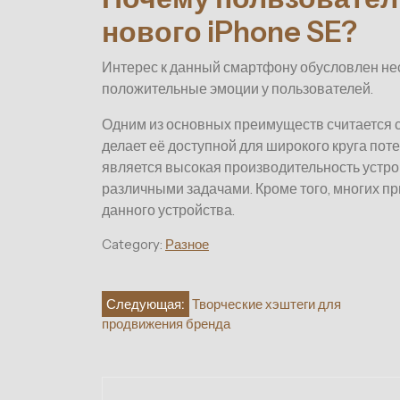
нового iPhone SE?
Интерес к данный смартфону обусловлен н
положительные эмоции у пользователей.
Одним из основных преимуществ считается с
делает её доступной для широкого круга по
является высокая производительность устрой
различными задачами. Кроме того, многих п
данного устройства.
Category:
Разное
Навигация
Следующая:
Творческие хэштеги для
продвижения бренда
по
записям