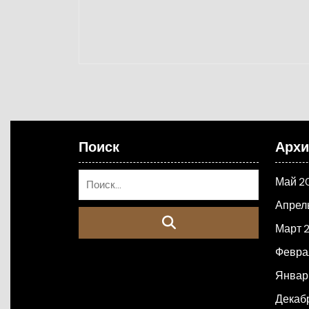
Поиск
Арх
Май 2
Апрел
Март 
Февра
Январ
Декаб