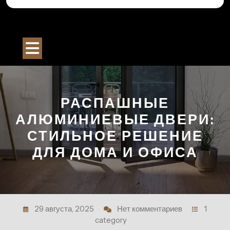
Перейти
к
Строительный Портал
содержимому
Кнопка
Открыть
РАСПАШНЫЕ
АЛЮМИНИЕВЫЕ ДВЕРИ:
СТИЛЬНОЕ РЕШЕНИЕ
ДЛЯ ДОМА И ОФИСА
29 августа, 2025
Нет комментариев
1
category