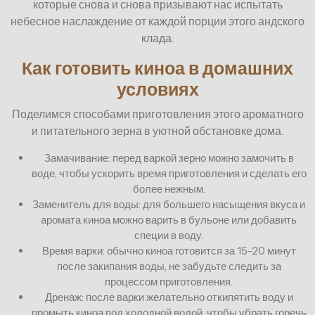
которые снова и снова призывают нас испытать
небесное наслаждение от каждой порции этого андского
клада.
Как готовить киноа в домашних
условиях
Поделимся способами приготовления этого ароматного
и питательного зерна в уютной обстановке дома.
Замачивание: перед варкой зерно можно замочить в
воде, чтобы ускорить время приготовления и сделать его
более нежным.
Заменитель для воды: для большего насыщения вкуса и
аромата киноа можно варить в бульоне или добавить
специи в воду.
Время варки: обычно киноа готовится за 15-20 минут
после закипания воды, не забудьте следить за
процессом приготовления.
Дренаж: после варки желательно откипятить воду и
промыть киноа под холодной водой, чтобы убрать горечь