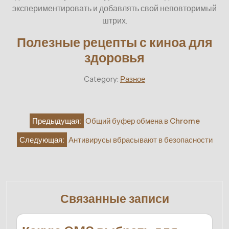
экспериментировать и добавлять свой неповторимый
штрих.
Полезные рецепты с киноа для
здоровья
Category:
Разное
Навигация
Предыдущая:
Общий буфер обмена в Chrome
по
Следующая:
Антивирусы вбрасывают в безопасности
записям
Связанные записи