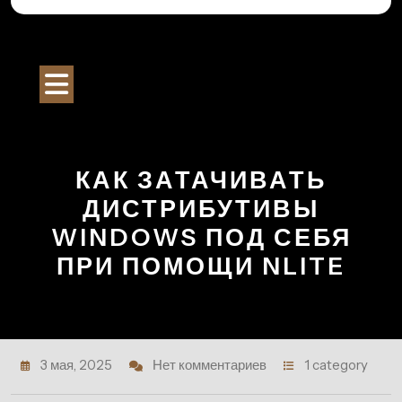
Перейти
к
Строительный Портал
содержимому
Кнопка
Открыть
КАК ЗАТАЧИВАТЬ
ДИСТРИБУТИВЫ
WINDOWS ПОД СЕБЯ
ПРИ ПОМОЩИ NLITE
3 мая, 2025
Нет комментариев
1 category