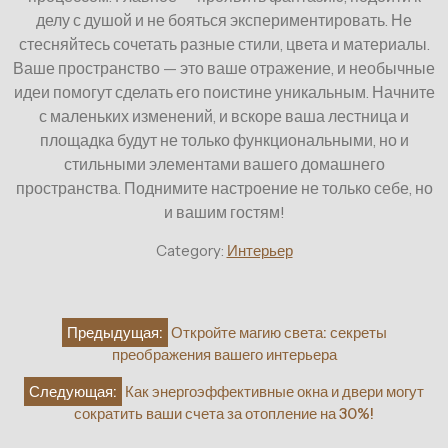
делу с душой и не бояться экспериментировать. Не
стесняйтесь сочетать разные стили, цвета и материалы.
Ваше пространство — это ваше отражение, и необычные
идеи помогут сделать его поистине уникальным. Начните
с маленьких изменений, и вскоре ваша лестница и
площадка будут не только функциональными, но и
стильными элементами вашего домашнего
пространства. Поднимите настроение не только себе, но
и вашим гостям!
Category:
Интерьер
Навигация
Предыдущая:
Откройте магию света: секреты
по
преображения вашего интерьера
записям
Следующая:
Как энергоэффективные окна и двери могут
сократить ваши счета за отопление на 30%!