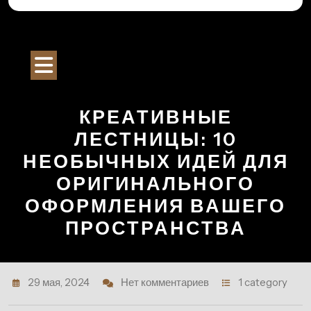
Перейти
к
Строительный Портал
содержимому
Кнопка
Открыть
КРЕАТИВНЫЕ
ЛЕСТНИЦЫ: 10
НЕОБЫЧНЫХ ИДЕЙ ДЛЯ
ОРИГИНАЛЬНОГО
ОФОРМЛЕНИЯ ВАШЕГО
ПРОСТРАНСТВА
29 мая, 2024
Нет комментариев
1 category