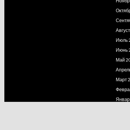
Ноябр
Октяб
Сентя
Август
Июль 
Июнь 
Май 2
Апрел
Март 
Февра
Январ
Декаб
Март 