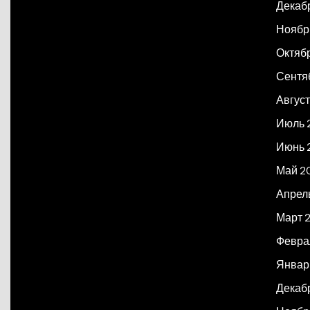
Декаб
Ноябр
Октяб
Сентя
Авгус
Июль 
Июнь 
Май 2
Апрел
Март 
Февра
Январ
Декаб