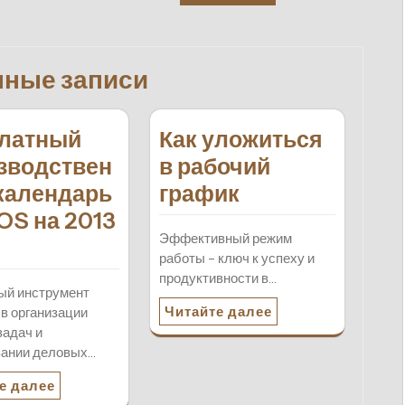
нные записи
латный
Как уложиться
зводствен
в рабочий
календарь
график
iOS на 2013
Эффективный режим
работы – ключ к успеху и
продуктивности в…
ый инструмент
Читайте далее
 в организации
задач и
вании деловых…
е далее