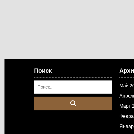
Поиск
Арх
Май 2
Апрел
Март 
Февра
Январ