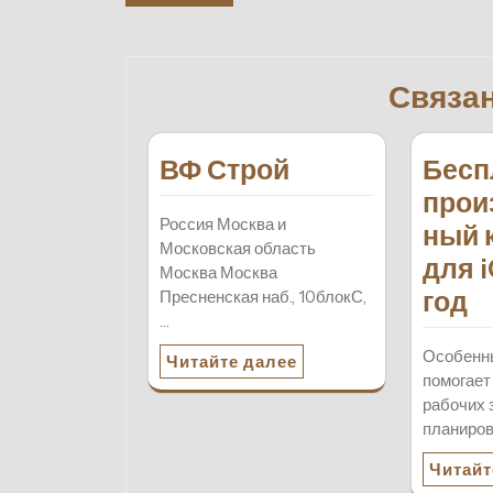
по
записям
Связа
ВФ Строй
Бесп
прои
Россия Москва и
ный 
Московская область
для 
Москва Москва
год
Пресненская наб., 10блокС,
…
Особенн
Читайте далее
помогает
рабочих 
планиро
Читайт