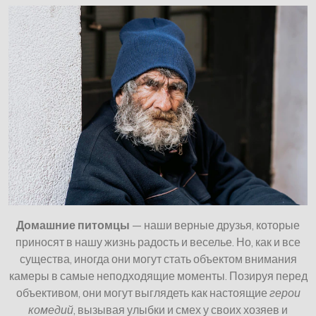
Домашние питомцы
— наши верные друзья, которые
приносят в нашу жизнь радость и веселье. Но, как и все
существа, иногда они могут стать объектом внимания
камеры в самые неподходящие моменты. Позируя перед
объективом, они могут выглядеть как настоящие
герои
комедий
, вызывая улыбки и смех у своих хозяев и