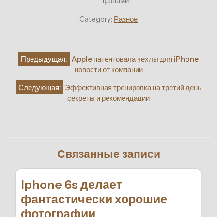
фонами.
Category:
Разное
Навигация
Предыдущая:
Apple патентовала чехлы для iPhone
по
новости от компании
записям
Следующая:
Эффективная тренировка на третий день
секреты и рекомендации
Связанные записи
Iphone 6s делает
фантастически хорошие
фотографии