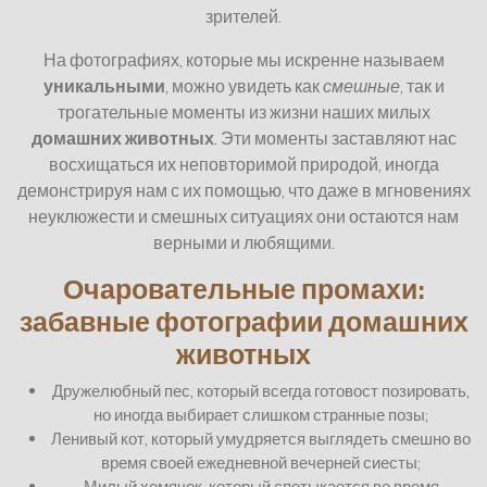
зрителей.
На фотографиях, которые мы искренне называем
уникальными
, можно увидеть как
смешные
, так и
трогательные моменты из жизни наших милых
домашних животных
. Эти моменты заставляют нас
восхищаться их неповторимой природой, иногда
демонстрируя нам с их помощью, что даже в мгновениях
неуклюжести и смешных ситуациях они остаются нам
верными и любящими.
Очаровательные промахи:
забавные фотографии домашних
животных
Дружелюбный пес, который всегда готовост позировать,
но иногда выбирает слишком странные позы;
Ленивый кот, который умудряется выглядеть смешно во
время своей ежедневной вечерней сиесты;
Милый хомячок, который спотыкается во время