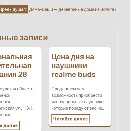
Предыдущая:
Дома-Ваши — деревянные дома из Вологды
нные записи
ональная
Цена дня на
ительная
наушники
ания 28
realme buds
мурская область
Предлагаем вам
щенск
возможность приобрести
щенск
инновационные наушники,
йская ул., 116/1,
которые порадуют вас не…
щенск
Читайте далее
е далее