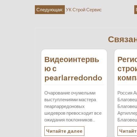
Навигация
Следующая:
УК Строй Сервис
по
записям
Связа
Видеоинтервь
Реги
ю с
стро
pearlarredondo
комп
Очарование очумелыми
Россия А
выступлениями мастера
Благове
пеарларредоновых
Благове
шедевров превосходит все
Артиллери
ожидания поклонников…
Благове
Читайте далее
Читайт