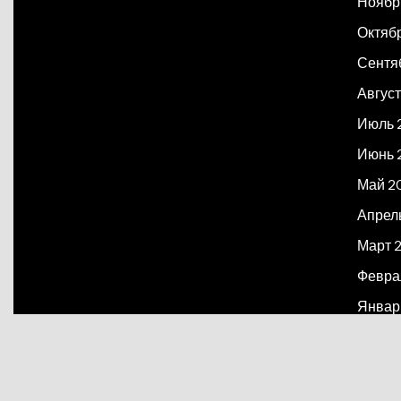
Ноябр
Октяб
Сентя
Август
Июль 
Июнь 
Май 2
Апрел
Март 
Февра
Январ
Декаб
Март 