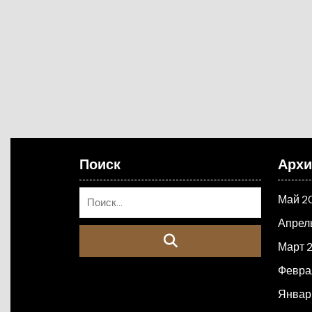
Поиск
Арх
Май 2
Апрел
Март 
Февра
Январ