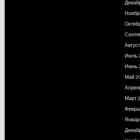
Декаб
Ноябр
Октяб
Сентя
Авгус
Июль 
Июнь 
Май 2
Апрел
Март 
Февра
Январ
Декаб