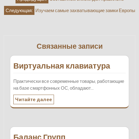
по
Следующая:
Изучаем самые захватывающие замки Европы
записям
Связанные записи
Виртуальная клавиатура
Практически все современные товары, работающие
на базе смартфонных ОС, обладают…
Читайте далее
Баланс Групп